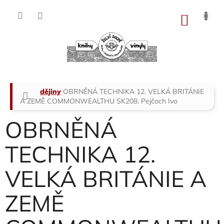
Přejít
na
NÁKU
obsah
KOŠÍK
Domů
dějiny
OBRNĚNÁ TECHNIKA 12. VELKÁ BRITÁNIE
A ZEMĚ COMMONWEALTHU SK208.
Pejčoch Ivo
OBRNĚNÁ
TECHNIKA 12.
VELKÁ BRITÁNIE A
ZEMĚ