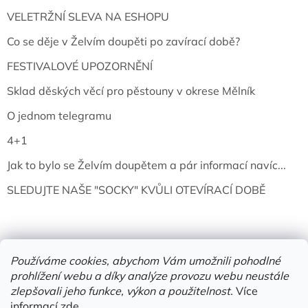
VELETRŽNÍ SLEVA NA ESHOPU
Co se děje v Želvím doupěti po zavírací době?
FESTIVALOVÉ UPOZORNĚNÍ
Sklad děských věcí pro pěstouny v okrese Mělník
O jednom telegramu
4+1
Jak to bylo se Želvím doupětem a pár informací navíc...
SLEDUJTE NAŠE "SOCKY" KVŮLI OTEVÍRACÍ DOBĚ
Používáme cookies, abychom Vám umožnili pohodlné
prohlížení webu a díky analýze provozu webu neustále
zlepšovali jeho funkce, výkon a použitelnost.
Více
informací
zde
.