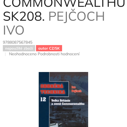
COMMONWEALTHU
SK208.
PEJČOCH
IVO
9788087567845
nepoužité zboží
autor CZ/SK
Průměrné
Neohodnoceno
Podrobnosti hodnocení
hodnocení
produktu
je
0,0
z
5
hvězdiček.