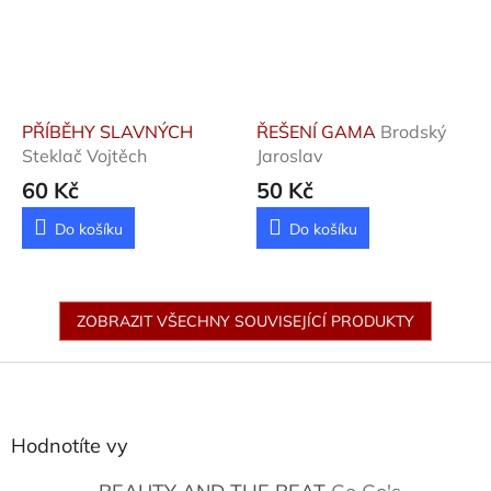
PŘÍBĚHY SLAVNÝCH
ŘEŠENÍ GAMA
Brodský
Steklač Vojtěch
Jaroslav
60 Kč
50 Kč
Do košíku
Do košíku
ZOBRAZIT VŠECHNY SOUVISEJÍCÍ PRODUKTY
Z
á
p
a
Hodnotíte vy
t