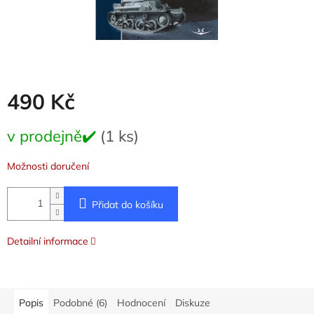
490 Kč
Měrná
v prodejně✔️
(1 ks)
cena:
Možnosti doručení
Přidat do košíku
Detailní informace
Popis
Podobné (6)
Hodnocení
Diskuze