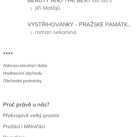
í
BEAUTY AND THE BEAT
Go Go's
Jiří Matějů
|
Hodnocení produktu je 5 z 5 hvězdiček.
VYSTŘIHOVÁNKY - PRAŽSKÉ PAMÁTKY
K
roman sekanina
|
Hodnocení produktu je 5 z 5 hvězdiček.
****
Adresa+otevírací doba
Hodnocení obchodu
Obchodní podmínky
Proč právě u nás?
Překvapivě velký prostor
Pražáci i Mělničáci