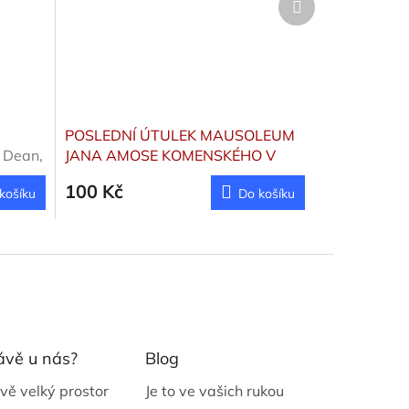
produkt
POSLEDNÍ ÚTULEK MAUSOLEUM
 Dean,
JANA AMOSE KOMENSKÉHO V
NAARDENU
Hošťálek
100 Kč
košíku
Do košíku
ávě u nás?
Blog
vě velký prostor
Je to ve vašich rukou