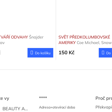
 TVÁŘÍ ODVAHY
Šnajder
SVĚT PŘEDKOLUMBOVSKÉ
lav
AMERIKY
Coe Michael, Snow
Benson Elizabeth
č
150 Kč
Do košíku
Do 
te vy
****
Proč pr
Překvapi
Adresa+otevírací doba
BEAUTY AND THE BEAT
Go Go's