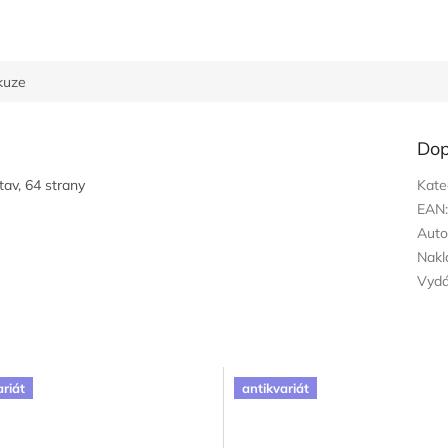
kuze
Dop
tav, 64 strany
Kate
EAN
Auto
Nakl
Vyd
ariát
antikvariát