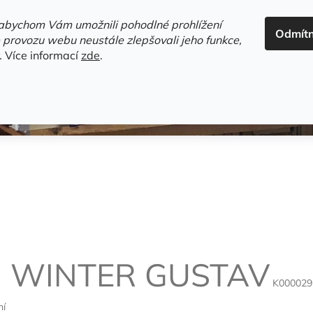
ADRESA+OTEVÍRACÍ DOBA
HODNOCENÍ OBCHODU
OBC
abychom Vám umožnili pohodlné prohlížení
Odmít
HLEDAT
 provozu webu neustále zlepšovali jeho funkce,
.
Více informací
zde
.
estsellery
Gramodesky
Detektivky
Knihy o Mělníku a 
U
WINTER GUSTAV
K000029
ní