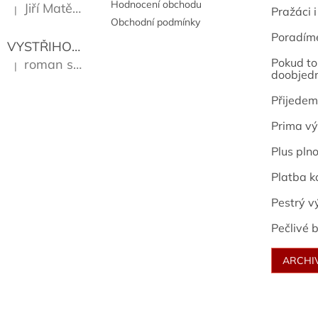
Hodnocení obchodu
Jiří Matějů
|
Pražáci i
Hodnocení produktu je 5 z 5 hvězdiček.
Obchodní podmínky
Poradím
VYSTŘIHOVÁNKY - PRAŽSKÉ PAMÁTKY
Kropáček J
Pokud to 
roman sekanina
|
Hodnocení produktu je 5 z 5 hvězdiček.
doobjed
Přijedem
Prima vý
Plus pln
Platba k
Pestrý v
Pečlivé b
ARCHI