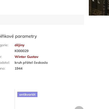
lňkové parametry
gorie
:
dějiny
:
K000029
r
:
Winter Gustav
adatel
:
kruh přátel českoslo
áno
:
1944
antikvariát
Další