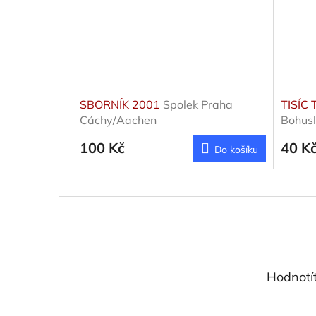
SBORNÍK 2001
Spolek Praha
TISÍC
Cáchy/Aachen
Bohus
100 Kč
40 K
Do košíku
Z
á
p
a
t
Hodnotí
í