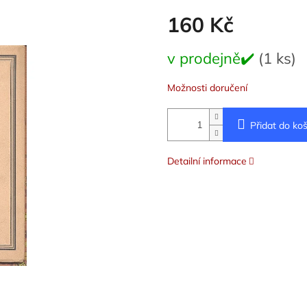
160 Kč
Měrná
v prodejně✔️
(1 ks)
cena:
Možnosti doručení
Přidat do koš
Detailní informace