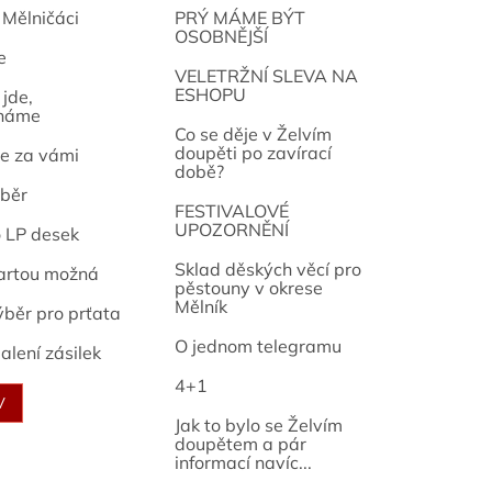
 Mělničáci
PRÝ MÁME BÝT
OSOBNĚJŠÍ
e
osef
VELETRŽNÍ SLEVA NA
ESHOPU
jde,
náme
Co se děje v Želvím
doupěti po zavírací
e za vámi
době?
běr
FESTIVALOVÉ
UPOZORNĚNÍ
o LP desek
Sklad děských věcí pro
artou možná
pěstouny v okrese
Mělník
ýběr pro prťata
O jednom telegramu
alení zásilek
4+1
V
Jak to bylo se Želvím
doupětem a pár
informací navíc...