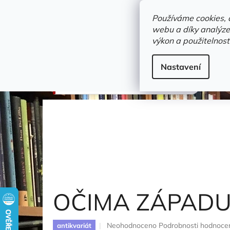
Přejít
objednavka@zelvi-doupe.cz
na
Používáme cookies, 
obsah
webu a díky analýze
Domů
výkon a použitelnost
Adresa+otevírací doba
Novinky
Trvalky a b
dějiny
Nastavení
OČIMA ZÁPADU
Winter Gustav
OČIMA ZÁPAD
Průměrné
Neohodnoceno
Podrobnosti hodnoce
antikvariát