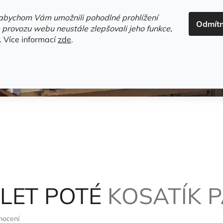
ADRESA+OTEVÍRACÍ DOBA
HODNOCENÍ OBCHODU
OBC
abychom Vám umožnili pohodlné prohlížení
Odmít
HLEDAT
 provozu webu neustále zlepšovali jeho funkce,
.
Více informací
zde
.
estsellery
Gramodesky
Detektivky
Knihy o Mělníku a 
 LET POTÉ
KOSATÍK 
nocení