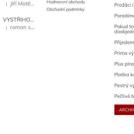
Hodnocení obchodu
Jiří Matějů
|
Pražáci i
Hodnocení produktu je 5 z 5 hvězdiček.
Obchodní podmínky
Poradím
VYSTŘIHOVÁNKY - PRAŽSKÉ PAMÁTKY
Kropáček J
Pokud to 
roman sekanina
|
Hodnocení produktu je 5 z 5 hvězdiček.
doobjed
Přijedem
Prima vý
Plus pln
Platba k
Pestrý v
Pečlivé b
ARCHI