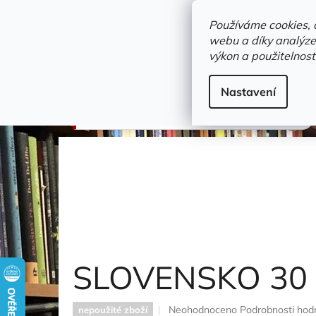
Přejít
objednavka@zelvi-doupe.cz
na
Používáme cookies, 
obsah
webu a díky analýze
Domů
výkon a použitelnost
Adresa+otevírací doba
Novinky
Trvalky a b
dějiny
Nastavení
SLOVENSKO 30 LET POTÉ
Kosatík Pavel
SLOVENSKO 30
Průměrné
Neohodnoceno
Podrobnosti hod
nepoužité zboží