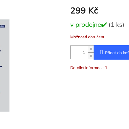
299 Kč
Měrná
v prodejně✔️
(1 ks)
cena:
Možnosti doručení
Přidat do koš
Detailní informace