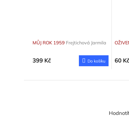
MŮJ ROK 1959
Frejtichová Jarmila
OŽIVE
399 Kč
60 K
Do košíku
Z
á
p
a
t
Hodnotí
í