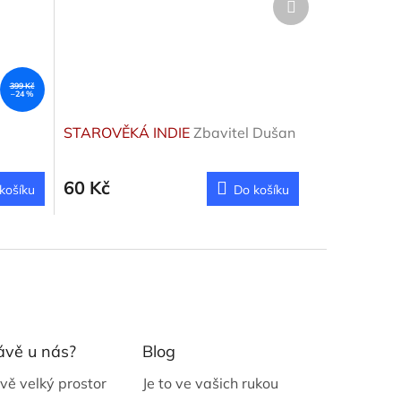
produkt
399 Kč
–24 %
STAROVĚKÁ INDIE
Zbavitel Dušan
60 Kč
košíku
Do košíku
ávě u nás?
Blog
vě velký prostor
Je to ve vašich rukou