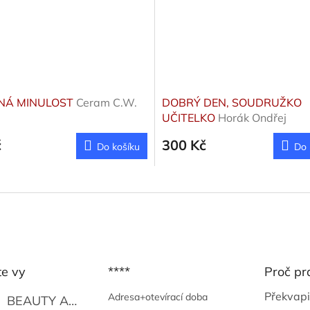
NÁ MINULOST
Ceram C.W.
DOBRÝ DEN, SOUDRUŽKO
UČITELKO
Horák Ondřej
č
300 Kč
Do košíku
Do 
te vy
****
Proč pr
Překvapi
Adresa+otevírací doba
BEAUTY AND THE BEAT
Go Go's