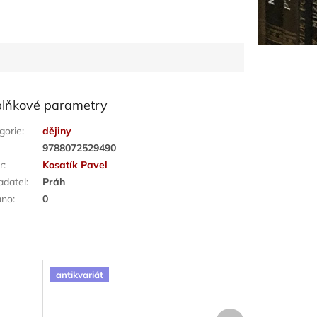
lňkové parametry
gorie
:
dějiny
:
9788072529490
r
:
Kosatík Pavel
adatel
:
Práh
áno
:
0
antikvariát
Další