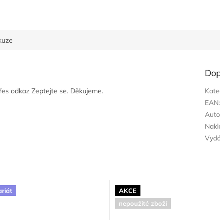
kuze
Dop
přes odkaz Zeptejte se. Děkujeme.
Kate
EAN
Auto
Nakl
Vyd
ariát
AKCE
nepoužité zboží