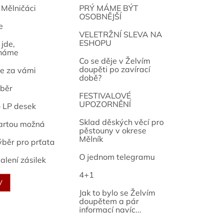
 Mělničáci
PRÝ MÁME BÝT
OSOBNĚJŠÍ
e
osef
VELETRŽNÍ SLEVA NA
ESHOPU
jde,
náme
Co se děje v Želvím
doupěti po zavírací
e za vámi
době?
běr
FESTIVALOVÉ
UPOZORNĚNÍ
o LP desek
Sklad děských věcí pro
artou možná
pěstouny v okrese
Mělník
ýběr pro prťata
O jednom telegramu
alení zásilek
4+1
V
Jak to bylo se Želvím
doupětem a pár
informací navíc...