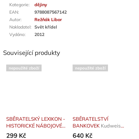
Kategorie
:
dějiny
EAN
:
9788087567142
Autor
:
Režňák Libor
Nakladatel
:
Svět křídel
Vydáno
:
2012
Související produkty
nepoužité zboží
nepoužité zboží
SBĚRATELSKÝ LEXIKON -
SBĚRATELSTVÍ
HISTORICKÉ NÁBOJOVÉ
BANKOVEK
Kudweis
ZBRANĚ (A VŠECHNO
Miloš
299 Kč
640 Kč