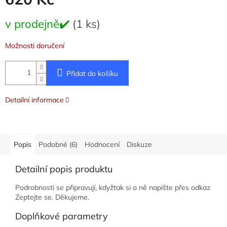
Měrná
v prodejně✔️
(1 ks)
cena:
Možnosti doručení
Přidat do košíku
Detailní informace
Popis
Podobné (6)
Hodnocení
Diskuze
Detailní popis produktu
Podrobnosti se připravují, kdyžtak si o ně napište přes odkaz
Zeptejte se. Děkujeme.
Doplňkové parametry