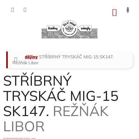
Přejít
na
NÁKU
obsah
KOŠÍK
Domů
dějiny
STŘÍBRNÝ TRYSKÁČ MIG-15 SK147.
Režňák Libor
STŘÍBRNÝ
TRYSKÁČ MIG-15
SK147.
REŽŇÁK
LIBOR