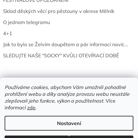
FESTIVALOVÉ UPOZORNĚNÍ
Sklad děských věcí pro pěstouny v okrese Mělník
O jednom telegramu
4+1
Jak to bylo se Želvím doupětem a pár informací navíc...
SLEDUJTE NAŠE "SOCKY" KVŮLI OTEVÍRACÍ DOBĚ
Používáme cookies, abychom Vám umožnili pohodlné
prohlížení webu a díky analýze provozu webu neustále
zlepšovali jeho funkce, výkon a použitelnost.
Více
informací
zde
.
Vytvořil Shoptet
Nastavení
Copyright 2026
Želví doupě | knihy & vinyly | Mělník
. Všechna