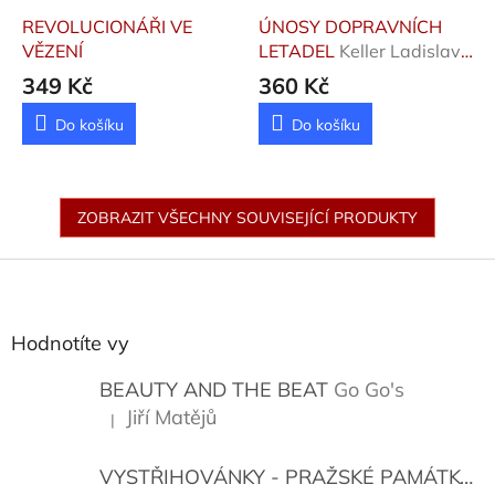
REVOLUCIONÁŘI VE
ÚNOSY DOPRAVNÍCH
VĚZENÍ
LETADEL
Keller Ladislav,
Roverdynský Bohdan
349 Kč
360 Kč
Do košíku
Do košíku
ZOBRAZIT VŠECHNY SOUVISEJÍCÍ PRODUKTY
Z
á
p
a
Hodnotíte vy
t
í
BEAUTY AND THE BEAT
Go Go's
Jiří Matějů
|
Hodnocení produktu je 5 z 5 hvězdiček.
VYSTŘIHOVÁNKY - PRAŽSKÉ PAMÁTKY
K