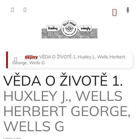
Přejít
na
NÁKU
obsah
KOŠÍK
Domů
dějiny
VĚDA O ŽIVOTĚ 1.
Huxley J., Wells Herbert
George, Wells G
VĚDA O ŽIVOTĚ 1.
HUXLEY J., WELLS
HERBERT GEORGE,
WELLS G