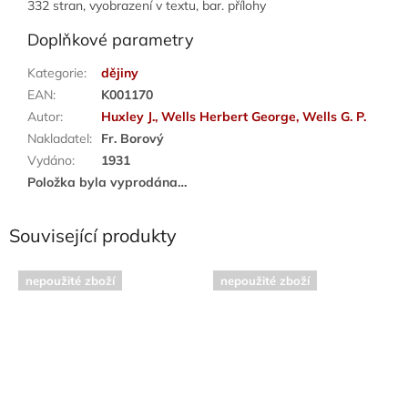
332 stran, vyobrazení v textu, bar. přílohy
Doplňkové parametry
Kategorie
:
dějiny
EAN
:
K001170
Autor
:
Huxley J., Wells Herbert George, Wells G. P.
Nakladatel
:
Fr. Borový
Vydáno
:
1931
Položka byla vyprodána…
Související produkty
nepoužité zboží
nepoužité zboží