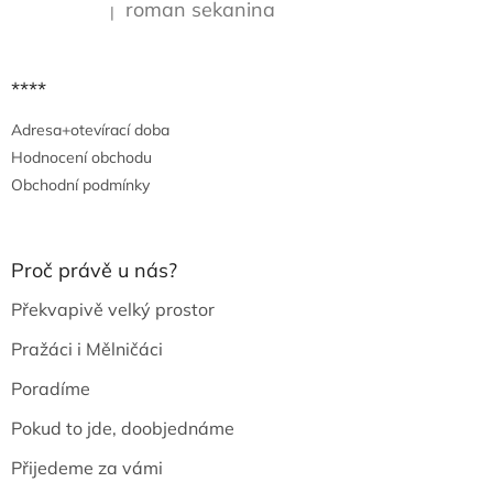
roman sekanina
|
Hodnocení produktu je 5 z 5 hvězdiček.
****
Adresa+otevírací doba
Hodnocení obchodu
Obchodní podmínky
Proč právě u nás?
Překvapivě velký prostor
Pražáci i Mělničáci
Poradíme
Pokud to jde, doobjednáme
Přijedeme za vámi