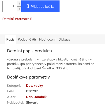
Přidat do košíku
Detailní informace
Popis
Podobné (6)
Hodnocení
Diskuze
Detailní popis produktu
vázaná s přebalem, v nize stopy vlhkosti, nicméně jinak v
pořádku (po pár týdnech v polici mezi ostatními knihami se
to ztratí), překlad Josef Šmatlák, 330 stran
Doplňkové parametry
Kategorie
:
Detektivky
EAN
:
B30792
Autor
:
Dán Dominik
Nakladatel
:
Slovart