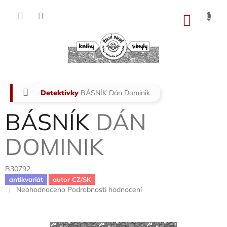
Přejít
na
NÁKU
obsah
KOŠÍK
Domů
Detektivky
BÁSNÍK
Dán Dominik
BÁSNÍK
DÁN
DOMINIK
B30792
antikvariát
autor CZ/SK
Průměrné
Neohodnoceno
Podrobnosti hodnocení
hodnocení
produktu
je