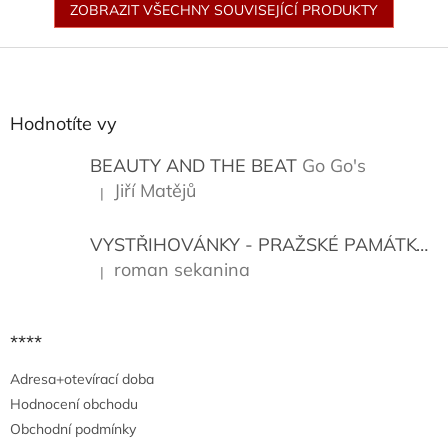
ZOBRAZIT VŠECHNY SOUVISEJÍCÍ PRODUKTY
Z
á
p
a
Hodnotíte vy
t
í
BEAUTY AND THE BEAT
Go Go's
Jiří Matějů
|
Hodnocení produktu je 5 z 5 hvězdiček.
VYSTŘIHOVÁNKY - PRAŽSKÉ PAMÁTKY
K
roman sekanina
|
Hodnocení produktu je 5 z 5 hvězdiček.
****
Adresa+otevírací doba
Hodnocení obchodu
Obchodní podmínky