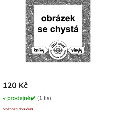
0,0
z
5
hvězdiček.
120 Kč
Měrná
v prodejně✔️
(1 ks)
cena:
Možnosti doručení