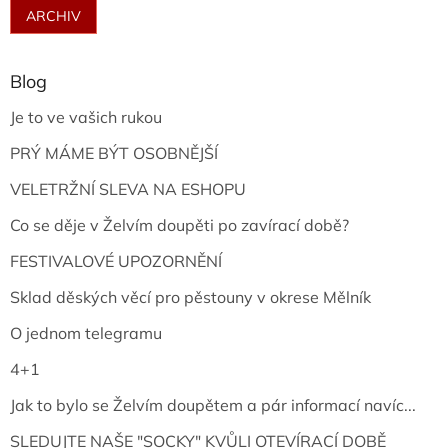
ARCHIV
Blog
Je to ve vašich rukou
PRÝ MÁME BÝT OSOBNĚJŠÍ
VELETRŽNÍ SLEVA NA ESHOPU
Co se děje v Želvím doupěti po zavírací době?
FESTIVALOVÉ UPOZORNĚNÍ
Sklad děských věcí pro pěstouny v okrese Mělník
O jednom telegramu
4+1
Jak to bylo se Želvím doupětem a pár informací navíc...
SLEDUJTE NAŠE "SOCKY" KVŮLI OTEVÍRACÍ DOBĚ