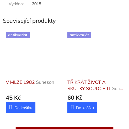
Vydáno
:
2015
Související produkty
antikvariát
antikvariát
V MLZE 1982
Suneson
TŘIKRÁT ŽIVOT A
SKUTKY SOUDCE TI
Gulik
Robert Van
45 Kč
60 Kč
Do košíku
Do košíku