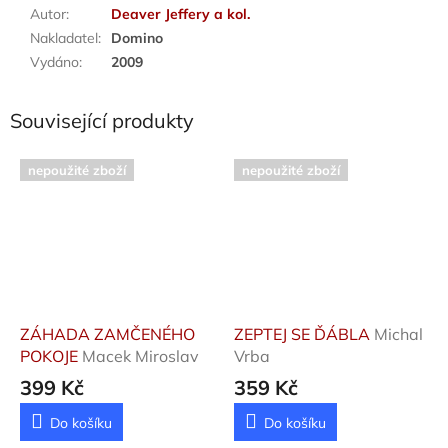
Autor
:
Deaver Jeffery a kol.
Nakladatel
:
Domino
Vydáno
:
2009
Související produkty
nepoužité zboží
nepoužité zboží
ZÁHADA ZAMČENÉHO
ZEPTEJ SE ĎÁBLA
Michal
POKOJE
Macek Miroslav
Vrba
399 Kč
359 Kč
Do košíku
Do košíku