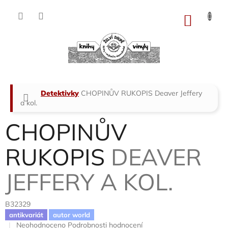
Přejít
na
NÁKU
obsah
KOŠÍK
Domů
Detektivky
CHOPINŮV RUKOPIS
Deaver Jeffery
a kol.
CHOPINŮV
RUKOPIS
DEAVER
JEFFERY A KOL.
B32329
antikvariát
autor world
Průměrné
Neohodnoceno
Podrobnosti hodnocení