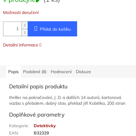
cena:
Možnosti doručení
Přidat do košíku
Detailní informace
Popis
Podobné (6)
Hodnocení
Diskuze
Detailní popis produktu
thriller na pokračování, J. D. a dalších 14 autorů, kartonová
vazba s přebalem, dobrý stav, překlad Jiří Kobělka, 200 stran
Doplňkové parametry
Kategorie
:
Detektivky
EAN
:
B32329