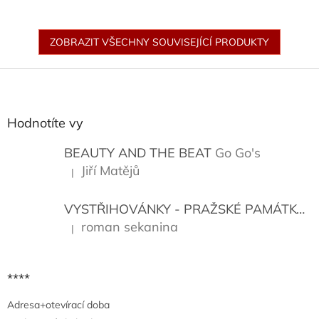
ZOBRAZIT VŠECHNY SOUVISEJÍCÍ PRODUKTY
Z
á
p
a
Hodnotíte vy
t
í
BEAUTY AND THE BEAT
Go Go's
Jiří Matějů
|
Hodnocení produktu je 5 z 5 hvězdiček.
VYSTŘIHOVÁNKY - PRAŽSKÉ PAMÁTKY
K
roman sekanina
|
Hodnocení produktu je 5 z 5 hvězdiček.
****
Adresa+otevírací doba