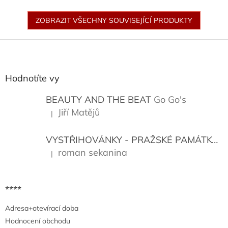
ZOBRAZIT VŠECHNY SOUVISEJÍCÍ PRODUKTY
Z
á
p
a
Hodnotíte vy
t
í
BEAUTY AND THE BEAT
Go Go's
Jiří Matějů
|
Hodnocení produktu je 5 z 5 hvězdiček.
VYSTŘIHOVÁNKY - PRAŽSKÉ PAMÁTKY
K
roman sekanina
|
Hodnocení produktu je 5 z 5 hvězdiček.
****
Adresa+otevírací doba
Hodnocení obchodu