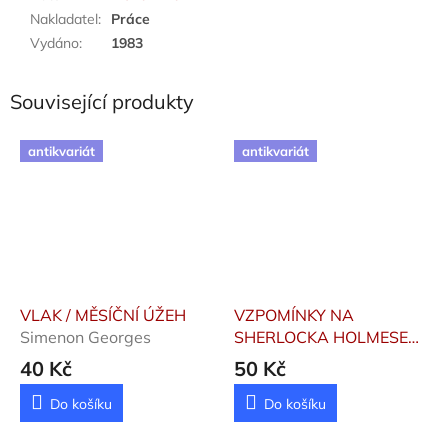
Nakladatel
:
Práce
Vydáno
:
1983
Související produkty
antikvariát
antikvariát
VLAK / MĚSÍČNÍ ÚŽEH
VZPOMÍNKY NA
Simenon Georges
SHERLOCKA HOLMESE
Doyle Arthur Conan
40 Kč
50 Kč
Do košíku
Do košíku