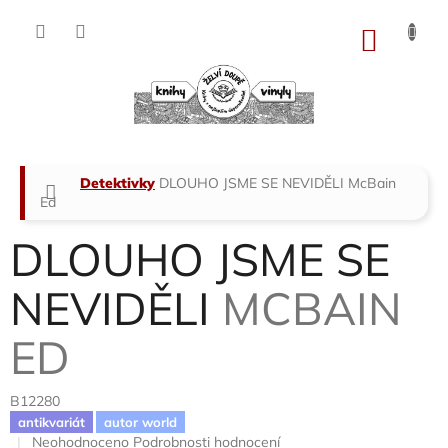
Přejít
na
NÁKU
obsah
KOŠÍK
Domů
Detektivky
DLOUHO JSME SE NEVIDĚLI
McBain
Ed
DLOUHO JSME SE
NEVIDĚLI
MCBAIN
ED
B12280
antikvariát
autor world
Průměrné
Neohodnoceno
Podrobnosti hodnocení