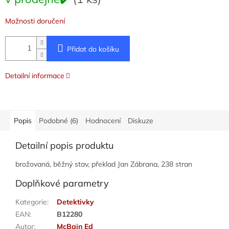
cena:
Možnosti doručení
Přidat do košíku
Detailní informace
Popis
Podobné (6)
Hodnocení
Diskuze
Detailní popis produktu
brožovaná, běžný stav, překlad Jan Zábrana, 238 stran
Doplňkové parametry
Kategorie
:
Detektivky
EAN
:
B12280
Autor
:
McBain Ed