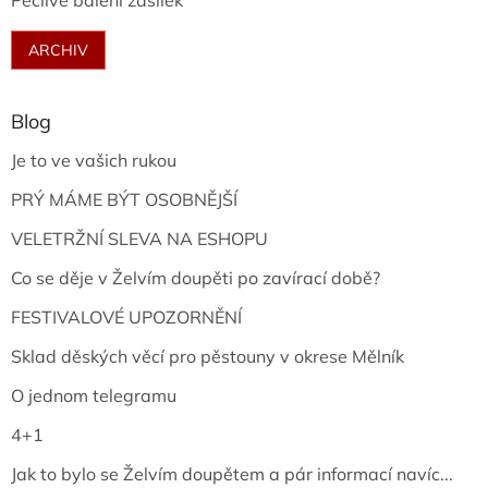
Pečlivé balení zásilek
ARCHIV
Blog
Je to ve vašich rukou
PRÝ MÁME BÝT OSOBNĚJŠÍ
VELETRŽNÍ SLEVA NA ESHOPU
Co se děje v Želvím doupěti po zavírací době?
FESTIVALOVÉ UPOZORNĚNÍ
Sklad děských věcí pro pěstouny v okrese Mělník
O jednom telegramu
4+1
Jak to bylo se Želvím doupětem a pár informací navíc...