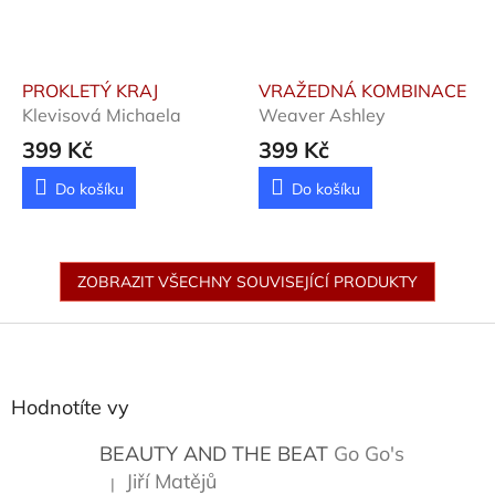
PROKLETÝ KRAJ
VRAŽEDNÁ KOMBINACE
Klevisová Michaela
Weaver Ashley
399 Kč
399 Kč
Do košíku
Do košíku
ZOBRAZIT VŠECHNY SOUVISEJÍCÍ PRODUKTY
Z
á
p
a
Hodnotíte vy
t
í
BEAUTY AND THE BEAT
Go Go's
Jiří Matějů
|
Hodnocení produktu je 5 z 5 hvězdiček.