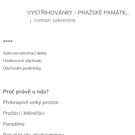
VYSTŘIHOVÁNKY - PRAŽSKÉ PAMÁTKY
K
roman sekanina
|
Hodnocení produktu je 5 z 5 hvězdiček.
****
Adresa+otevírací doba
Hodnocení obchodu
Obchodní podmínky
Proč právě u nás?
Překvapivě velký prostor
Pražáci i Mělničáci
Poradíme
Pokud to jde, doobjednáme