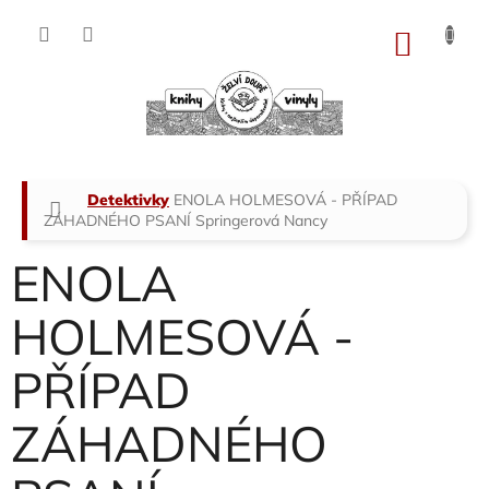
Přejít
na
NÁKU
obsah
KOŠÍK
Domů
Detektivky
ENOLA HOLMESOVÁ - PŘÍPAD
ZÁHADNÉHO PSANÍ
Springerová Nancy
ENOLA
HOLMESOVÁ -
PŘÍPAD
ZÁHADNÉHO