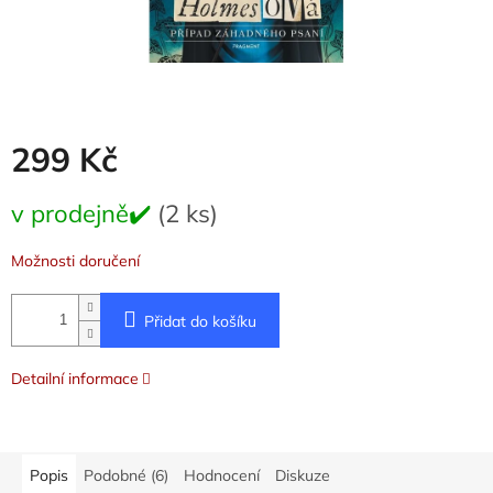
299 Kč
Měrná
v prodejně✔️
(2 ks)
cena:
Možnosti doručení
Přidat do košíku
Detailní informace
Popis
Podobné (6)
Hodnocení
Diskuze