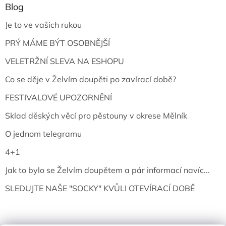
Blog
Je to ve vašich rukou
PRÝ MÁME BÝT OSOBNĚJŠÍ
VELETRŽNÍ SLEVA NA ESHOPU
Co se děje v Želvím doupěti po zavírací době?
FESTIVALOVÉ UPOZORNĚNÍ
Sklad děských věcí pro pěstouny v okrese Mělník
O jednom telegramu
4+1
Jak to bylo se Želvím doupětem a pár informací navíc...
SLEDUJTE NAŠE "SOCKY" KVŮLI OTEVÍRACÍ DOBĚ