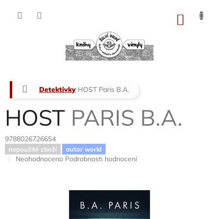
Přejít
na
NÁKU
obsah
KOŠÍK
Domů
Detektivky
HOST
Paris B.A.
HOST
PARIS B.A.
9788026726654
nepoužité zboží
autor world
Průměrné
Neohodnoceno
Podrobnosti hodnocení
hodnocení
produktu
je
0,0
z
5