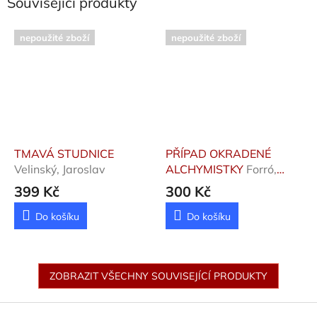
Související produkty
nepoužité zboží
nepoužité zboží
TMAVÁ STUDNICE
PŘÍPAD OKRADENÉ
Velinský, Jaroslav
ALCHYMISTKY
Forró,
Markéta
399 Kč
300 Kč
Do košíku
Do košíku
ZOBRAZIT VŠECHNY SOUVISEJÍCÍ PRODUKTY
Z