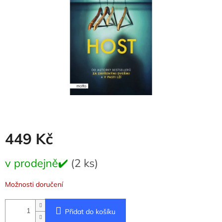
hvězdiček.
449 Kč
Měrná
v prodejně✔️
(2 ks)
cena:
Možnosti doručení
Přidat do košíku