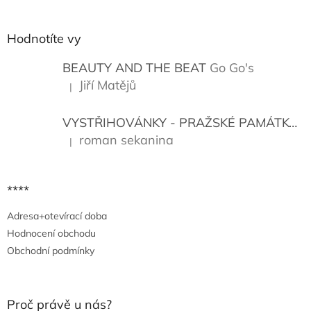
á
p
a
Hodnotíte vy
t
í
BEAUTY AND THE BEAT
Go Go's
Jiří Matějů
|
Hodnocení produktu je 5 z 5 hvězdiček.
VYSTŘIHOVÁNKY - PRAŽSKÉ PAMÁTKY
K
roman sekanina
|
Hodnocení produktu je 5 z 5 hvězdiček.
****
Adresa+otevírací doba
Hodnocení obchodu
Obchodní podmínky
Proč právě u nás?