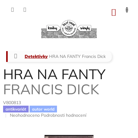
Přejít
na
NÁKU
obsah
KOŠÍK
Domů
Detektivky
HRA NA FANTY
Francis Dick
HRA NA FANTY
FRANCIS DICK
V800813
antikvariát
autor world
Průměrné
Neohodnoceno
Podrobnosti hodnocení
hodnocení
produktu
je