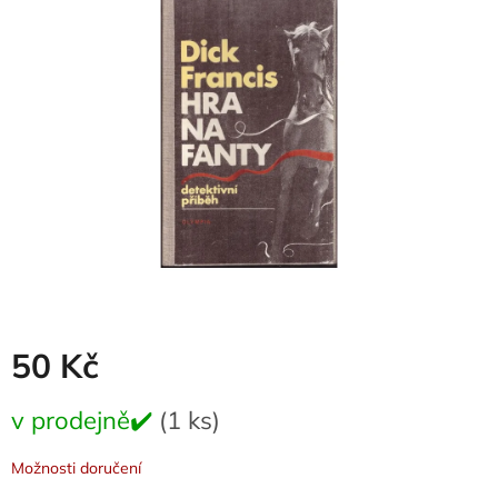
0,0
z
5
hvězdiček.
50 Kč
Měrná
v prodejně✔️
(1 ks)
cena:
Možnosti doručení