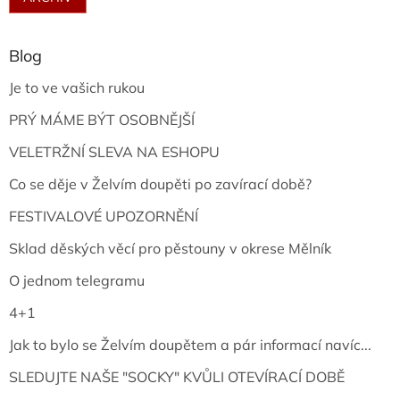
Blog
Je to ve vašich rukou
PRÝ MÁME BÝT OSOBNĚJŠÍ
VELETRŽNÍ SLEVA NA ESHOPU
Co se děje v Želvím doupěti po zavírací době?
FESTIVALOVÉ UPOZORNĚNÍ
Sklad děských věcí pro pěstouny v okrese Mělník
O jednom telegramu
4+1
Jak to bylo se Želvím doupětem a pár informací navíc...
SLEDUJTE NAŠE "SOCKY" KVŮLI OTEVÍRACÍ DOBĚ