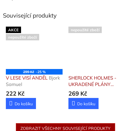
Související produkty
AKCE
nepoužité zboží
nepoužité zboží
299 Kč
–25 %
V LESE VISÍ ANDĚL
Bjork
SHERLOCK HOLMES -
Samuel
UKRADENÉ PLÁNY
Baudet Stephanie
222 Kč
269 Kč
Do košíku
Do košíku
ZOBRAZIT VŠECHNY SOUVISEJÍCÍ PRODUKTY