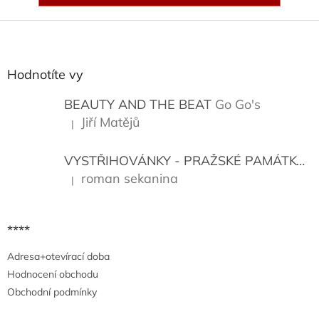
Z
á
p
a
Hodnotíte vy
t
í
BEAUTY AND THE BEAT
Go Go's
Jiří Matějů
|
Hodnocení produktu je 5 z 5 hvězdiček.
VYSTŘIHOVÁNKY - PRAŽSKÉ PAMÁTKY
K
roman sekanina
|
Hodnocení produktu je 5 z 5 hvězdiček.
****
Adresa+otevírací doba
Hodnocení obchodu
Obchodní podmínky