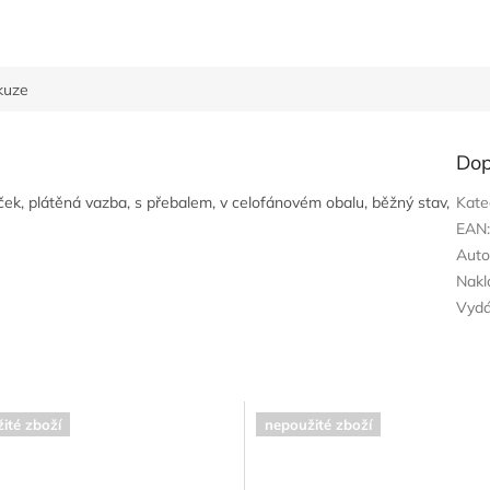
kuze
Dop
ek, plátěná vazba, s přebalem, v celofánovém obalu, běžný stav,
Kate
EAN
Auto
Nakl
Vyd
ité zboží
nepoužité zboží