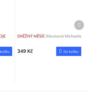
Další
produkt
OJE
SNĚŽNÝ MĚSÍC
Klevisová Michaela
349 Kč
košíku
Do košíku