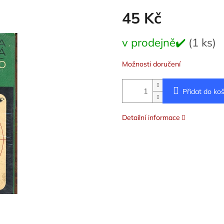
45 Kč
Měrná
v prodejně✔️
(1 ks)
cena:
Možnosti doručení
Přidat do koš
Detailní informace