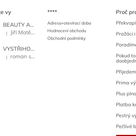
te vy
****
Proč pr
Překvapi
Adresa+otevírací doba
BEAUTY AND THE BEAT
Go Go's
Hodnocení obchodu
Jiří Matějů
|
Pražáci i
Hodnocení produktu je 5 z 5 hvězdiček.
Obchodní podmínky
Poradím
VYSTŘIHOVÁNKY - PRAŽSKÉ PAMÁTKY
Kropáček J
Pokud to 
roman sekanina
|
Hodnocení produktu je 5 z 5 hvězdiček.
doobjed
Přijedem
Prima vý
Plus pln
Platba k
Pestrý v
Pečlivé b