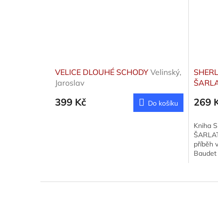
VELICE DLOUHÉ SCHODY
Velinský,
SHERL
Jaroslav
ŠARL
399 Kč
269 
Do košíku
Kniha 
ŠARLATO
příběh 
Baudet 
Z
á
p