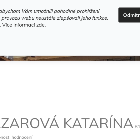
ADRESA+OTEVÍRACÍ DOBA
HODNOCENÍ OBCHODU
OBC
abychom Vám umožnili pohodlné prohlížení
Odmít
HLEDAT
 provozu webu neustále zlepšovali jeho funkce,
.
Více informací
zde
.
estsellery
Gramodesky
Detektivky
Knihy o Mělníku a 
AZAROVÁ KATARÍNA
B1
nosti hodnocení