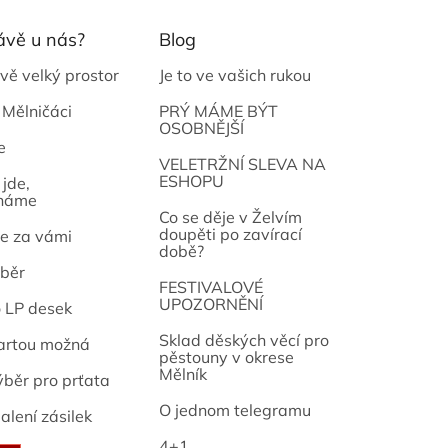
ávě u nás?
Blog
vě velký prostor
Je to ve vašich rukou
 Mělničáci
PRÝ MÁME BÝT
OSOBNĚJŠÍ
e
osef
VELETRŽNÍ SLEVA NA
ESHOPU
jde,
náme
Co se děje v Želvím
doupěti po zavírací
e za vámi
době?
běr
FESTIVALOVÉ
UPOZORNĚNÍ
o LP desek
Sklad děských věcí pro
artou možná
pěstouny v okrese
Mělník
ýběr pro prťata
O jednom telegramu
alení zásilek
4+1