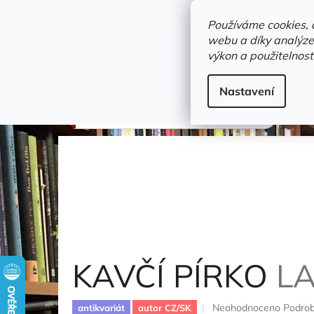
Přejít
objednavka@zelvi-doupe.cz
na
Používáme cookies, 
obsah
webu a díky analýze
Domů
výkon a použitelnost
Adresa+otevírací doba
Novinky
Trvalky a b
Detektivky
Nastavení
KAVČÍ PÍRKO
Lazarová Katarína
KAVČÍ PÍRKO
L
Průměrné
Neohodnoceno
Podrob
antikvariát
autor CZ/SK