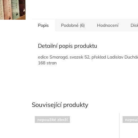
Popis
Podobné (6)
Hodnocení
Dis
Detailní popis produktu
edice Smaragd, svazek 52, překlad Ladislav Ducháč
168 stran
Související produkty
nepoužité zboží
nepouž