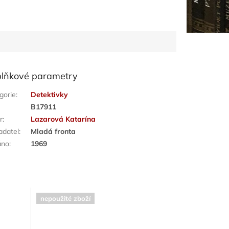
lňkové parametry
gorie
:
Detektivky
:
B17911
r
:
Lazarová Katarína
adatel
:
Mladá fronta
áno
:
1969
nepoužité zboží