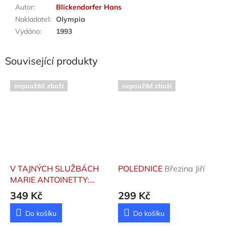
Autor
:
Blickendorfer Hans
Nakladatel
:
Olympia
Vydáno
:
1993
Související produkty
nepoužité zboží
nepoužité zboží
V TAJNÝCH SLUŽBÁCH
POLEDNICE
Březina Jiří
MARIE ANTOINETTY:
KRVAVÉ ZLATO INKŮ
349 Kč
299 Kč
Lenormand Frédéric
Do košíku
Do košíku