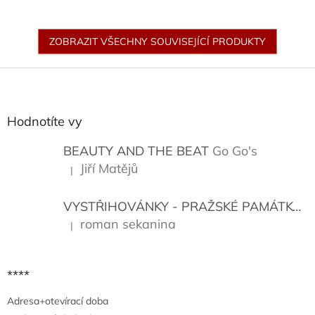
ZOBRAZIT VŠECHNY SOUVISEJÍCÍ PRODUKTY
Z
á
p
a
Hodnotíte vy
t
í
BEAUTY AND THE BEAT
Go Go's
Jiří Matějů
|
Hodnocení produktu je 5 z 5 hvězdiček.
VYSTŘIHOVÁNKY - PRAŽSKÉ PAMÁTKY
K
roman sekanina
|
Hodnocení produktu je 5 z 5 hvězdiček.
****
Adresa+otevírací doba