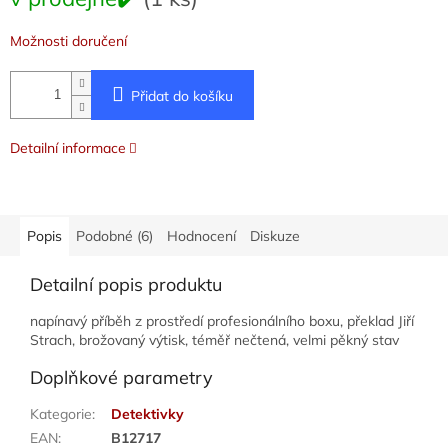
cena:
Možnosti doručení
Přidat do košíku
Detailní informace
Popis
Podobné (6)
Hodnocení
Diskuze
Detailní popis produktu
napínavý příběh z prostředí profesionálního boxu, překlad Jiří
Strach, brožovaný výtisk, téměř nečtená, velmi pěkný stav
Doplňkové parametry
Kategorie
:
Detektivky
EAN
:
B12717