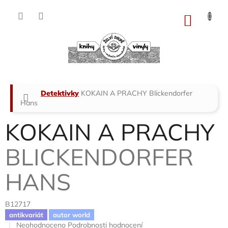
Přejít
na
NÁKU
obsah
KOŠÍK
Domů
Detektivky
KOKAIN A PRACHY
Blickendorfer
Hans
KOKAIN A PRACHY
BLICKENDORFER
HANS
B12717
antikvariát
autor world
Průměrné
Neohodnoceno
Podrobnosti hodnocení