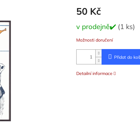
50 Kč
Měrná
v prodejně✔️
(1 ks)
cena:
Možnosti doručení
Přidat do koš
Detailní informace