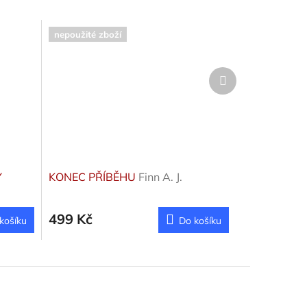
nepoužité zboží
Další
produkt
Y
KONEC PŘÍBĚHU
Finn A. J.
499 Kč
košíku
Do košíku