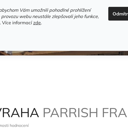
ADRESA+OTEVÍRACÍ DOBA
HODNOCENÍ OBCHODU
OBC
abychom Vám umožnili pohodlné prohlížení
Odmít
HLEDAT
 provozu webu neustále zlepšovali jeho funkce,
.
Více informací
zde
.
estsellery
Gramodesky
Detektivky
Knihy o Mělníku a 
VRAHA
PARRISH FR
nosti hodnocení