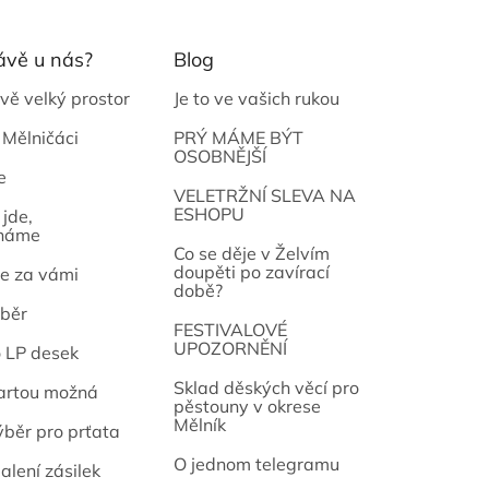
ávě u nás?
Blog
vě velký prostor
Je to ve vašich rukou
 Mělničáci
PRÝ MÁME BÝT
OSOBNĚJŠÍ
e
osef
VELETRŽNÍ SLEVA NA
ESHOPU
jde,
náme
Co se děje v Želvím
doupěti po zavírací
e za vámi
době?
běr
FESTIVALOVÉ
UPOZORNĚNÍ
o LP desek
Sklad děských věcí pro
artou možná
pěstouny v okrese
Mělník
ýběr pro prťata
O jednom telegramu
alení zásilek