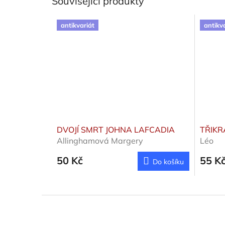
Související produkty
antikvariát
antikv
DVOJÍ SMRT JOHNA LAFCADIA
TŘIKR
Allinghamová Margery
Léo
50 Kč
55 K
Do košíku
Z
á
p