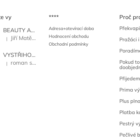
te vy
****
Proč pr
Překvapi
Adresa+otevírací doba
BEAUTY AND THE BEAT
Go Go's
Hodnocení obchodu
Jiří Matějů
|
Pražáci i
Hodnocení produktu je 5 z 5 hvězdiček.
Obchodní podmínky
Poradím
VYSTŘIHOVÁNKY - PRAŽSKÉ PAMÁTKY
Kropáček J
Pokud to 
roman sekanina
|
Hodnocení produktu je 5 z 5 hvězdiček.
doobjed
Přijedem
Prima vý
Plus pln
Platba k
Pestrý v
Pečlivé b