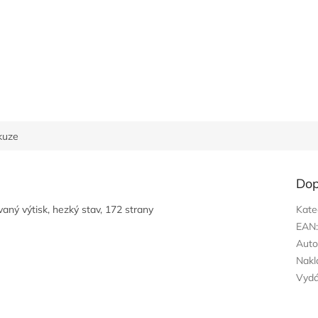
kuze
Dop
vaný výtisk, hezký stav, 172 strany
Kate
EAN
Auto
Nakl
Vyd