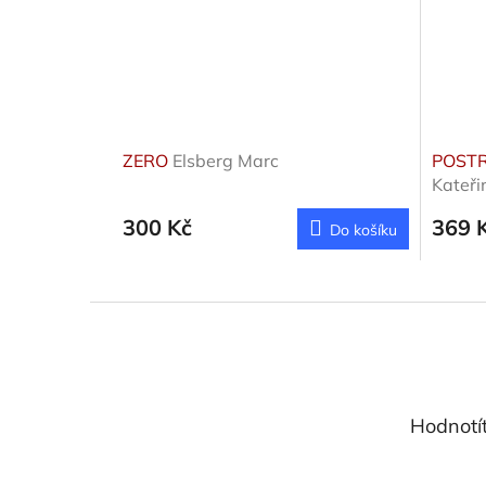
ZERO
Elsberg Marc
POSTR
Kateři
300 Kč
369 
Do košíku
Z
á
p
a
t
Hodnotí
í