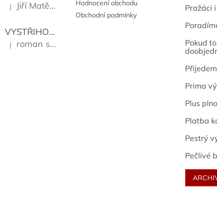
Hodnocení obchodu
Jiří Matějů
|
Pražáci i
Hodnocení produktu je 5 z 5 hvězdiček.
Obchodní podmínky
Poradím
VYSTŘIHOVÁNKY - PRAŽSKÉ PAMÁTKY
Kropáček J
Pokud to 
roman sekanina
|
Hodnocení produktu je 5 z 5 hvězdiček.
doobjed
Přijedem
Prima vý
Plus pln
Platba k
Pestrý v
Pečlivé b
ARCHI