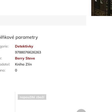
lňkové parametry
gorie
:
Detektivky
:
9788076626263
r
:
Berry Steve
adatel
:
Kniha Zlín
áno
:
0
nepoužité zboží
Další