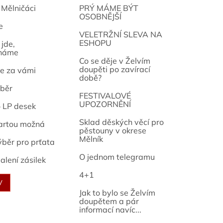
 Mělničáci
PRÝ MÁME BÝT
OSOBNĚJŠÍ
e
osef
VELETRŽNÍ SLEVA NA
ESHOPU
jde,
náme
Co se děje v Želvím
doupěti po zavírací
e za vámi
době?
běr
FESTIVALOVÉ
UPOZORNĚNÍ
o LP desek
Sklad děských věcí pro
artou možná
pěstouny v okrese
Mělník
ýběr pro prťata
O jednom telegramu
alení zásilek
4+1
V
Jak to bylo se Želvím
doupětem a pár
informací navíc...