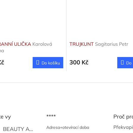
ANNÍ ULIČKA
Karolová
TRUJKUNT
Sagitarius Petr
na
Kč
300 Kč
Do košíku
Do 
te vy
****
Proč pr
Překvapi
Adresa+otevírací doba
BEAUTY AND THE BEAT
Go Go's