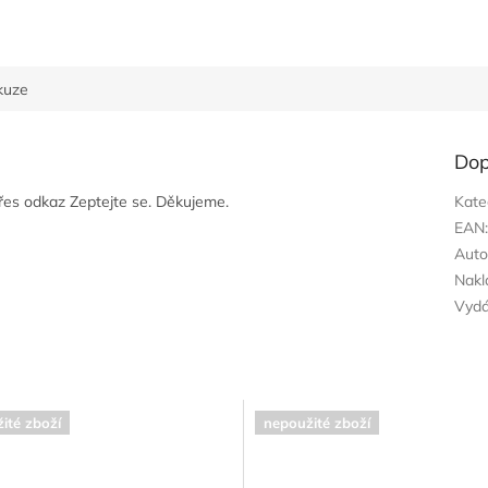
kuze
Dop
přes odkaz Zeptejte se. Děkujeme.
Kate
EAN
Auto
Nakl
Vyd
ité zboží
nepoužité zboží