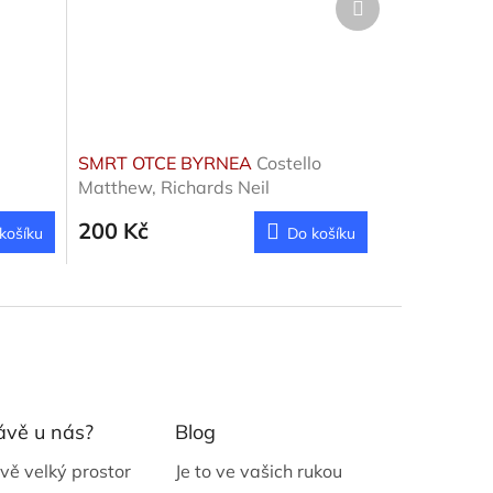
produkt
SMRT OTCE BYRNEA
Costello
Matthew, Richards Neil
200 Kč
košíku
Do košíku
ávě u nás?
Blog
vě velký prostor
Je to ve vašich rukou