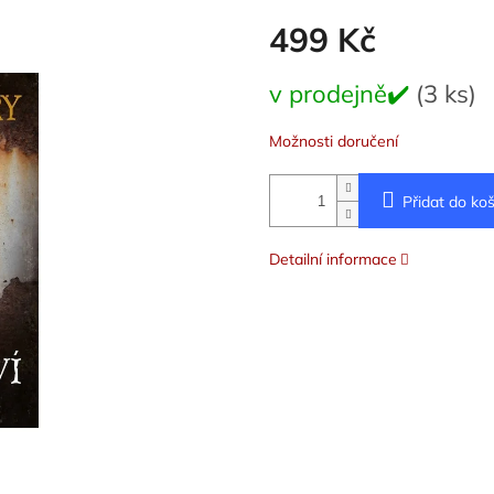
499 Kč
Měrná
v prodejně✔️
(3 ks)
cena:
Možnosti doručení
Přidat do koš
Detailní informace