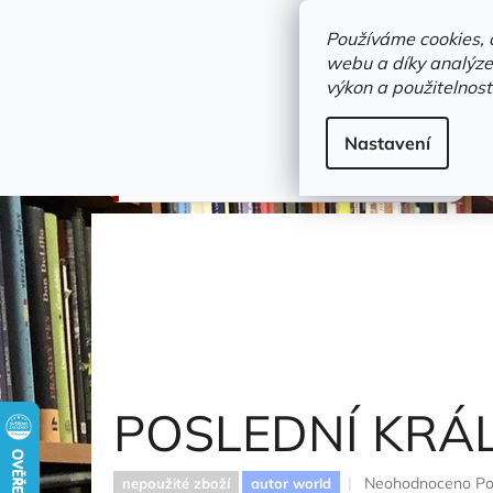
Přejít
objednavka@zelvi-doupe.cz
na
Používáme cookies, 
obsah
webu a díky analýze
Domů
výkon a použitelnost
Adresa+otevírací doba
Novinky
Trvalky a b
Detektivky
Nastavení
POSLEDNÍ KRÁLOVSTVÍ
Berry Steve
POSLEDNÍ KRÁ
Průměrné
Neohodnoceno
Po
nepoužité zboží
autor world