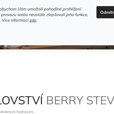
ADRESA+OTEVÍRACÍ DOBA
HODNOCENÍ OBCHODU
OBC
abychom Vám umožnili pohodlné prohlížení
Odmít
HLEDAT
 provozu webu neustále zlepšovali jeho funkce,
.
Více informací
zde
.
estsellery
Gramodesky
Detektivky
Knihy o Mělníku a 
LOVSTVÍ
BERRY STE
drobnosti hodnocení