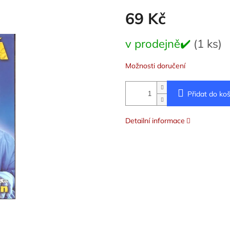
69 Kč
Měrná
v prodejně✔️
(1 ks)
cena:
Možnosti doručení
Přidat do koš
Detailní informace