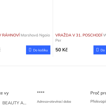
V RÁHNOVÍ
Marshová Ngaio
VRAŽDA V 31. POSCHODÍ
W
Per
č
50 Kč
Do košíku
Do 
te vy
****
Proč pr
Překvapi
Adresa+otevírací doba
BEAUTY AND THE BEAT
Go Go's