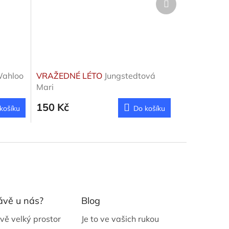
produkt
ahloo
VRAŽEDNÉ LÉTO
Jungstedtová
Mari
150 Kč
košíku
Do košíku
ávě u nás?
Blog
vě velký prostor
Je to ve vašich rukou