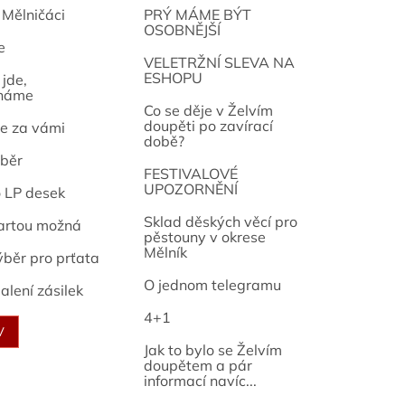
 Mělničáci
PRÝ MÁME BÝT
OSOBNĚJŠÍ
e
osef
VELETRŽNÍ SLEVA NA
ESHOPU
jde,
náme
Co se děje v Želvím
doupěti po zavírací
e za vámi
době?
běr
FESTIVALOVÉ
UPOZORNĚNÍ
o LP desek
Sklad děských věcí pro
artou možná
pěstouny v okrese
Mělník
ýběr pro prťata
O jednom telegramu
alení zásilek
4+1
V
Jak to bylo se Želvím
doupětem a pár
informací navíc...