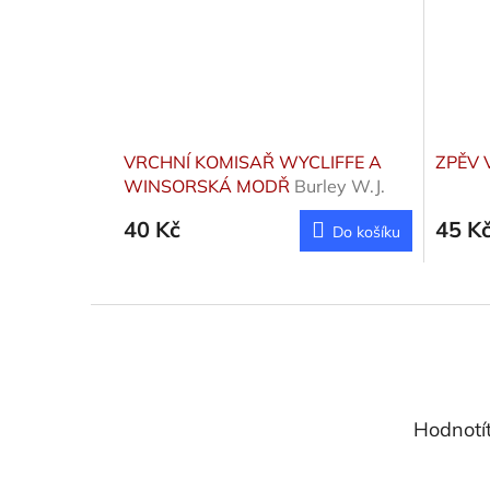
VRCHNÍ KOMISAŘ WYCLIFFE A
ZPĚV 
WINSORSKÁ MODŘ
Burley W.J.
40 Kč
45 K
Do košíku
Z
á
p
a
t
Hodnotí
í