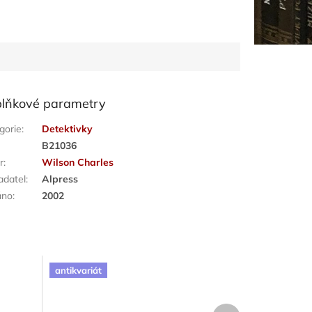
lňkové parametry
gorie
:
Detektivky
:
B21036
r
:
Wilson Charles
adatel
:
Alpress
áno
:
2002
antikvariát
Další