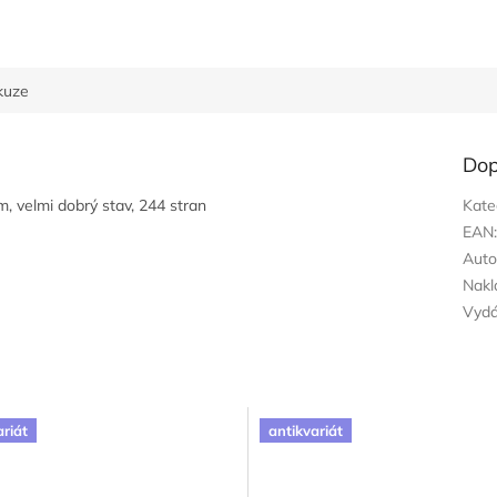
kuze
Dop
m, velmi dobrý stav, 244 stran
Kate
EAN
Auto
Nakl
Vyd
ariát
antikvariát