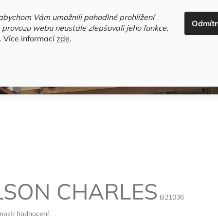
ADRESA+OTEVÍRACÍ DOBA
HODNOCENÍ OBCHODU
OBC
abychom Vám umožnili pohodlné prohlížení
Odmít
HLEDAT
 provozu webu neustále zlepšovali jeho funkce,
.
Více informací
zde
.
estsellery
Gramodesky
Detektivky
Knihy o Mělníku a 
LSON CHARLES
B21036
nosti hodnocení