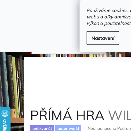
Přejít
objednavka@zelvi-doupe.cz
na
Používáme cookies, 
obsah
webu a díky analýze
Domů
výkon a použitelnost
Adresa+otevírací doba
Novinky
Trvalky a b
Detektivky
Nastavení
PŘÍMÁ HRA
Wilson Charles
PŘÍMÁ HRA
WI
Průměrné
Neohodnoceno
Podrob
antikvariát
autor world