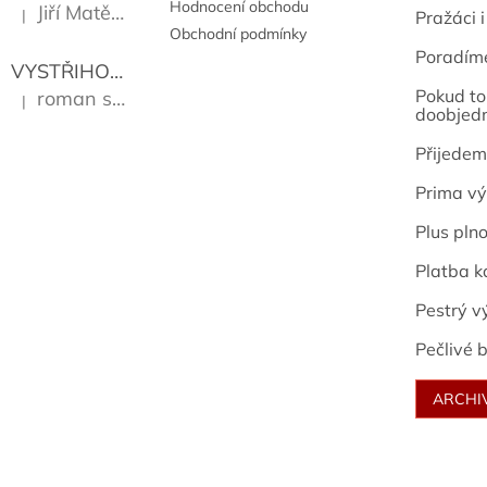
Hodnocení obchodu
Jiří Matějů
|
Pražáci i
Hodnocení produktu je 5 z 5 hvězdiček.
Obchodní podmínky
Poradím
VYSTŘIHOVÁNKY - PRAŽSKÉ PAMÁTKY
Kropáček J
Pokud to 
roman sekanina
|
Hodnocení produktu je 5 z 5 hvězdiček.
doobjed
Přijedem
Prima vý
Plus pln
Platba k
Pestrý v
Pečlivé b
ARCHI