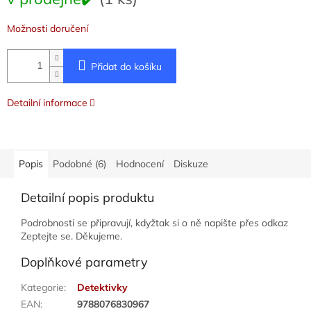
cena:
Možnosti doručení
Přidat do košíku
Detailní informace
Popis
Podobné (6)
Hodnocení
Diskuze
Detailní popis produktu
Podrobnosti se připravují, kdyžtak si o ně napište přes odkaz
Zeptejte se. Děkujeme.
Doplňkové parametry
Kategorie
:
Detektivky
EAN
:
9788076830967