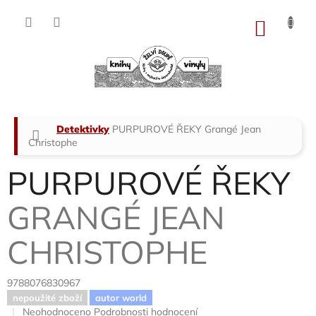
Přejít
na
NÁKU
obsah
KOŠÍK
Domů
Detektivky
PURPUROVÉ ŘEKY
Grangé Jean
Christophe
PURPUROVÉ ŘEKY
GRANGÉ JEAN
CHRISTOPHE
9788076830967
nepoužité zboží
autor world
Průměrné
Neohodnoceno
Podrobnosti hodnocení