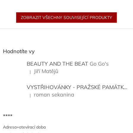
ZOBRAZIT VŠECHNY SOUVISEJÍCÍ PRODUKTY
Z
á
p
a
Hodnotíte vy
t
í
BEAUTY AND THE BEAT
Go Go's
Jiří Matějů
|
Hodnocení produktu je 5 z 5 hvězdiček.
VYSTŘIHOVÁNKY - PRAŽSKÉ PAMÁTKY
K
roman sekanina
|
Hodnocení produktu je 5 z 5 hvězdiček.
****
Adresa+otevírací doba