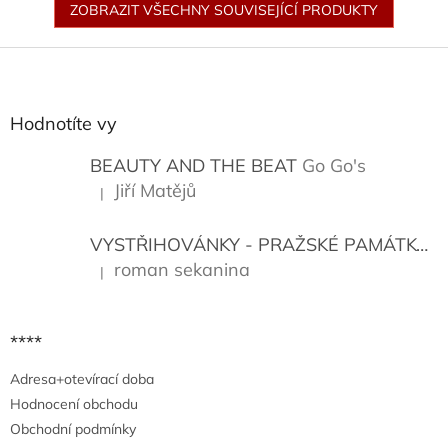
ZOBRAZIT VŠECHNY SOUVISEJÍCÍ PRODUKTY
Z
á
p
a
Hodnotíte vy
t
í
BEAUTY AND THE BEAT
Go Go's
Jiří Matějů
|
Hodnocení produktu je 5 z 5 hvězdiček.
VYSTŘIHOVÁNKY - PRAŽSKÉ PAMÁTKY
K
roman sekanina
|
Hodnocení produktu je 5 z 5 hvězdiček.
****
Adresa+otevírací doba
Hodnocení obchodu
Obchodní podmínky