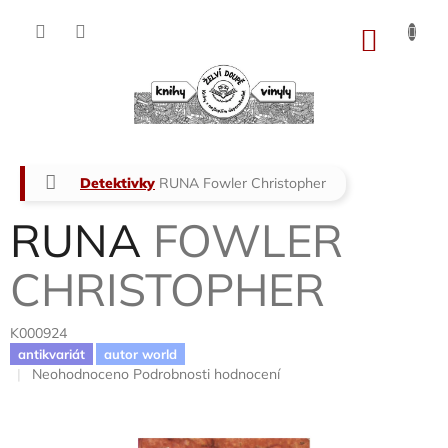
Přejít
na
NÁKU
obsah
KOŠÍK
Domů
Detektivky
RUNA
Fowler Christopher
RUNA
FOWLER
CHRISTOPHER
K000924
antikvariát
autor world
Průměrné
Neohodnoceno
Podrobnosti hodnocení
hodnocení
produktu
je