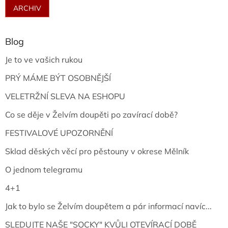
ARCHIV
Blog
Je to ve vašich rukou
PRÝ MÁME BÝT OSOBNĚJŠÍ
VELETRŽNÍ SLEVA NA ESHOPU
Co se děje v Želvím doupěti po zavírací době?
FESTIVALOVÉ UPOZORNĚNÍ
Sklad děských věcí pro pěstouny v okrese Mělník
O jednom telegramu
4+1
Jak to bylo se Želvím doupětem a pár informací navíc...
SLEDUJTE NAŠE "SOCKY" KVŮLI OTEVÍRACÍ DOBĚ