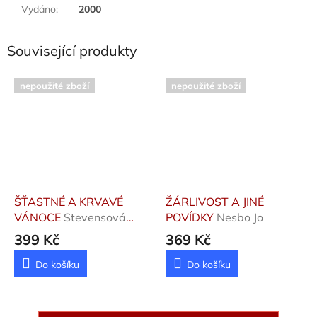
Vydáno
:
2000
Související produkty
nepoužité zboží
nepoužité zboží
ŠŤASTNÉ A KRVAVÉ
ŽÁRLIVOST A JINÉ
VÁNOCE
Stevensová
POVÍDKY
Nesbo Jo
Robin
399 Kč
369 Kč
Do košíku
Do košíku