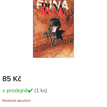
0,0
z
5
hvězdiček.
85 Kč
Měrná
v prodejně✔️
(1 ks)
cena:
Možnosti doručení