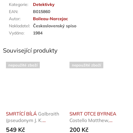
Kategorie
:
Detektivky
EAN
:
B015860
Autor
:
Boileau-Narcejac
Nakladatel
:
Československý spiso
Vydáno
:
1984
Související produkty
nepoužité zboží
nepoužité zboží
SMRTÍCÍ BÍLÁ
Galbraith
SMRT OTCE BYRNEA
(pseudonym J. K.
Costello Matthew,
Rowlingové) R
Richards Neil
549 Kč
200 Kč