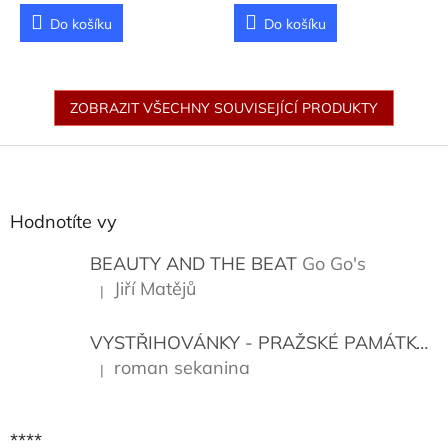
Do košíku
Do košíku
ZOBRAZIT VŠECHNY SOUVISEJÍCÍ PRODUKTY
Z
á
p
a
Hodnotíte vy
t
í
BEAUTY AND THE BEAT
Go Go's
Jiří Matějů
|
Hodnocení produktu je 5 z 5 hvězdiček.
VYSTŘIHOVÁNKY - PRAŽSKÉ PAMÁTKY
K
roman sekanina
|
Hodnocení produktu je 5 z 5 hvězdiček.
****