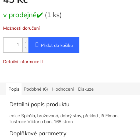
Měrná
v prodejně✔️
(1 ks)
cena:
Možnosti doručení
Přidat do košíku
Detailní informace
Popis
Podobné (6)
Hodnocení
Diskuze
Detailní popis produktu
edice Spirála, brožovaná, dobrý stav, překlad Jiří Elman,
ilustrace Viktoria ban, 168 stran
Doplňkové parametry