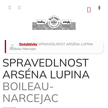
Přejít
na
NÁKU
obsah
KOŠÍK
Domů
Detektivky
SPRAVEDLNOST ARSÉNA LUPINA
Boileau-Narcejac
SPRAVEDLNOST
ARSÉNA LUPINA
BOILEAU-
NARCEJAC