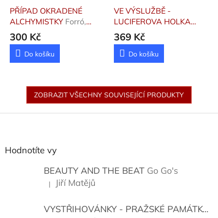
PŘÍPAD OKRADENÉ
VE VÝSLUŽBĚ -
ALCHYMISTKY
Forró,
LUCIFEROVA HOLKA
Markéta
Goffa Martin
300 Kč
369 Kč
Do košíku
Do košíku
ZOBRAZIT VŠECHNY SOUVISEJÍCÍ PRODUKTY
Z
á
p
a
Hodnotíte vy
t
í
BEAUTY AND THE BEAT
Go Go's
Jiří Matějů
|
Hodnocení produktu je 5 z 5 hvězdiček.
VYSTŘIHOVÁNKY - PRAŽSKÉ PAMÁTKY
K