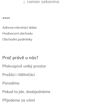
roman sekanina
|
Hodnocení produktu je 5 z 5 hvězdiček.
****
Adresa+otevírací doba
Hodnocení obchodu
Obchodní podmínky
Proč právě u nás?
Překvapivě velký prostor
Pražáci i Mělničáci
Poradíme
Pokud to jde, doobjednáme
Přijedeme za vámi