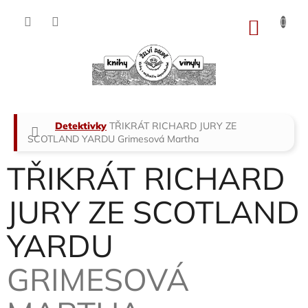
Přejít
na
NÁKU
obsah
KOŠÍK
Domů
Detektivky
TŘIKRÁT RICHARD JURY ZE
SCOTLAND YARDU
Grimesová Martha
TŘIKRÁT RICHARD
JURY ZE SCOTLAND
YARDU
GRIMESOVÁ