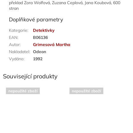
překlad Zora Wolfová, Zuzana Ceplová, Jana Koubová, 600
stran
Doplňkové parametry
Kategorie
:
Detektivky
EAN
:
B06136
Autor
:
Grimesová Martha
Nakladatel
:
Odeon
Vydáno
:
1992
Související produkty
nepoužité zboží
nepoužité zboží