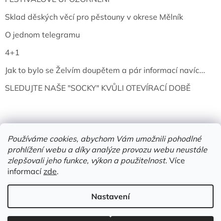
Sklad děských věcí pro pěstouny v okrese Mělník
O jednom telegramu
4+1
Jak to bylo se Želvím doupětem a pár informací navíc...
SLEDUJTE NAŠE "SOCKY" KVŮLI OTEVÍRACÍ DOBĚ
Používáme cookies, abychom Vám umožnili pohodlné
prohlížení webu a díky analýze provozu webu neustále
zlepšovali jeho funkce, výkon a použitelnost.
Více
informací
zde
.
Vytvořil Shoptet
Nastavení
Copyright 2026
Želví doupě | knihy & vinyly | Mělník
. Všechna