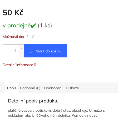
50 Kč
Měrná
v prodejně✔️
(1 ks)
cena:
Možnosti doručení
Přidat do košíku
Detailní informace
Popis
Podobné (6)
Hodnocení
Diskuze
Detailní popis produktu
plátěná vazba s potiskem, dobrý stav, obsahuje: U muže s
nákladem zla, U léčivého náhrdelníku, Pomoc v nouzi,