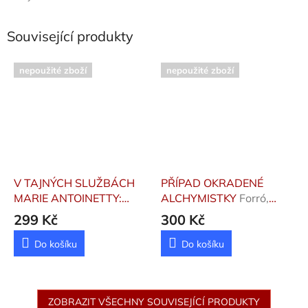
Související produkty
nepoužité zboží
nepoužité zboží
V TAJNÝCH SLUŽBÁCH
PŘÍPAD OKRADENÉ
MARIE ANTOINETTY:
ALCHYMISTKY
Forró,
PŘÍPAD HRABĚNKY DU
Markéta
299 Kč
300 Kč
BARRY
Lenormand
Frédéric
Do košíku
Do košíku
ZOBRAZIT VŠECHNY SOUVISEJÍCÍ PRODUKTY