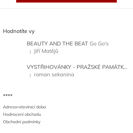
Z
á
p
a
Hodnotíte vy
t
í
BEAUTY AND THE BEAT
Go Go's
Jiří Matějů
|
Hodnocení produktu je 5 z 5 hvězdiček.
VYSTŘIHOVÁNKY - PRAŽSKÉ PAMÁTKY
K
roman sekanina
|
Hodnocení produktu je 5 z 5 hvězdiček.
****
Adresa+otevírací doba
Hodnocení obchodu
Obchodní podmínky