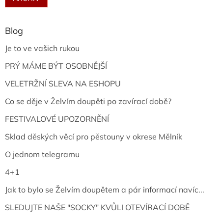
Blog
Je to ve vašich rukou
PRÝ MÁME BÝT OSOBNĚJŠÍ
VELETRŽNÍ SLEVA NA ESHOPU
Co se děje v Želvím doupěti po zavírací době?
FESTIVALOVÉ UPOZORNĚNÍ
Sklad děských věcí pro pěstouny v okrese Mělník
O jednom telegramu
4+1
Jak to bylo se Želvím doupětem a pár informací navíc...
SLEDUJTE NAŠE "SOCKY" KVŮLI OTEVÍRACÍ DOBĚ