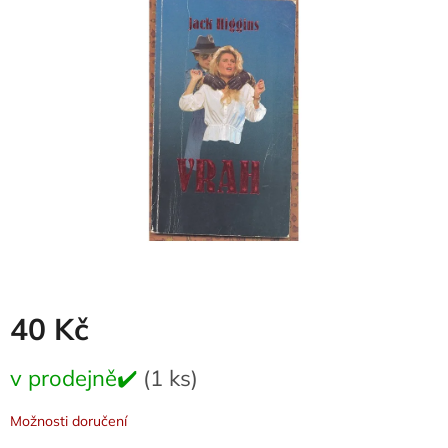
0,0
z
5
hvězdiček.
40 Kč
Měrná
v prodejně✔️
(1 ks)
cena:
Možnosti doručení