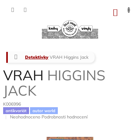
Přejít
na
NÁKU
obsah
KOŠÍK
Domů
Detektivky
VRAH
Higgins Jack
VRAH
HIGGINS
JACK
K006996
antikvariát
autor world
Průměrné
Neohodnoceno
Podrobnosti hodnocení
hodnocení
produktu
je