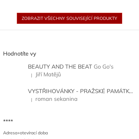
ZOBRAZIT VŠECHNY SOUVISEJÍCÍ PRODUKTY
Z
á
p
a
Hodnotíte vy
t
í
BEAUTY AND THE BEAT
Go Go's
Jiří Matějů
|
Hodnocení produktu je 5 z 5 hvězdiček.
VYSTŘIHOVÁNKY - PRAŽSKÉ PAMÁTKY
K
roman sekanina
|
Hodnocení produktu je 5 z 5 hvězdiček.
****
Adresa+otevírací doba