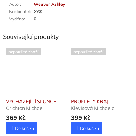
Autor
:
Weaver Ashley
Nakladatel
:
XYZ
Vydáno
:
0
Související produkty
nepoužité zboží
nepoužité zboží
VYCHÁZEJÍCÍ SLUNCE
PROKLETÝ KRAJ
Crichton Michael
Klevisová Michaela
369 Kč
399 Kč
Do košíku
Do košíku