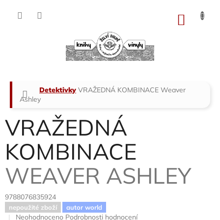
Přejít
na
NÁKU
obsah
KOŠÍK
Domů
Detektivky
VRAŽEDNÁ KOMBINACE
Weaver
Ashley
VRAŽEDNÁ
KOMBINACE
WEAVER ASHLEY
9788076835924
nepoužité zboží
autor world
Průměrné
Neohodnoceno
Podrobnosti hodnocení