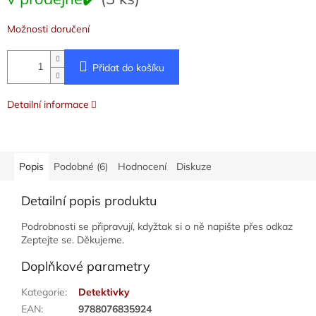
cena:
Možnosti doručení
Přidat do košíku
Detailní informace
Popis
Podobné (6)
Hodnocení
Diskuze
Detailní popis produktu
Podrobnosti se připravují, kdyžtak si o ně napište přes odkaz
Zeptejte se. Děkujeme.
Doplňkové parametry
Kategorie
:
Detektivky
EAN
:
9788076835924