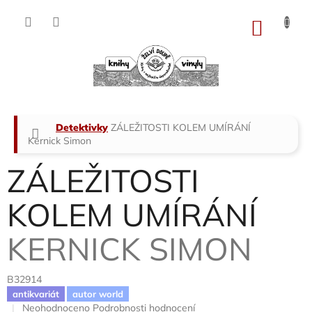
Přejít
na
NÁKU
obsah
KOŠÍK
Domů
Detektivky
ZÁLEŽITOSTI KOLEM UMÍRÁNÍ
Kernick Simon
ZÁLEŽITOSTI
KOLEM UMÍRÁNÍ
KERNICK SIMON
B32914
antikvariát
autor world
Průměrné
Neohodnoceno
Podrobnosti hodnocení