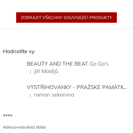
ZOBRAZIT VŠECHNY SOUVISEJÍCÍ PRODUKTY
Z
á
p
a
Hodnotíte vy
t
í
BEAUTY AND THE BEAT
Go Go's
Jiří Matějů
|
Hodnocení produktu je 5 z 5 hvězdiček.
VYSTŘIHOVÁNKY - PRAŽSKÉ PAMÁTKY
K
roman sekanina
|
Hodnocení produktu je 5 z 5 hvězdiček.
****
Adresa+otevírací doba