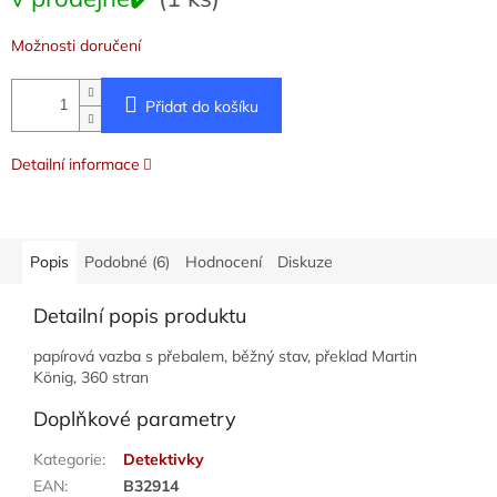
cena:
Možnosti doručení
Přidat do košíku
Detailní informace
Popis
Podobné (6)
Hodnocení
Diskuze
Detailní popis produktu
papírová vazba s přebalem, běžný stav, překlad Martin
König, 360 stran
Doplňkové parametry
Kategorie
:
Detektivky
EAN
:
B32914