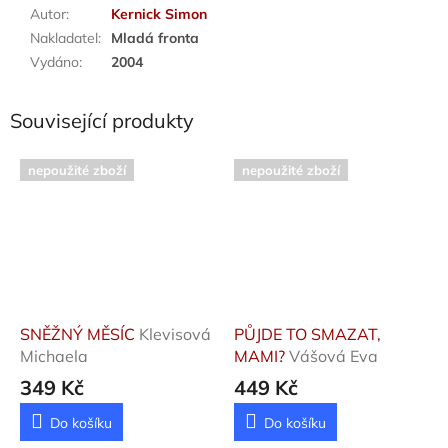
Autor
:
Kernick Simon
Nakladatel
:
Mladá fronta
Vydáno
:
2004
Související produkty
nepoužité zboží
nepoužité zboží
SNĚŽNÝ MĚSÍC
Klevisová
PŮJDE TO SMAZAT,
Michaela
MAMI?
Vášová Eva
349 Kč
449 Kč
Do košíku
Do košíku