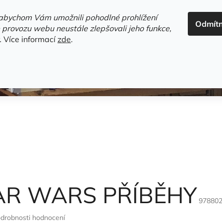
ADRESA+OTEVÍRACÍ DOBA
HODNOCENÍ OBCHODU
OBC
abychom Vám umožnili pohodlné prohlížení
Odmít
HLEDAT
 provozu webu neustále zlepšovali jeho funkce,
.
Více informací
zde
.
estsellery
Gramodesky
Detektivky
Knihy o Mělníku a 
AR WARS PŘÍBĚHY
97880
drobnosti hodnocení