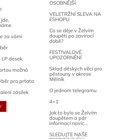
OSOBNĚJŠÍ
e
osef
VELETRŽNÍ SLEVA NA
ESHOPU
jde,
náme
Co se děje v Želvím
doupěti po zavírací
e za vámi
době?
běr
FESTIVALOVÉ
UPOZORNĚNÍ
o LP desek
Sklad děských věcí pro
artou možná
pěstouny v okrese
Mělník
ýběr pro prťata
O jednom telegramu
alení zásilek
4+1
V
Jak to bylo se Želvím
doupětem a pár
informací navíc...
SLEDUJTE NAŠE