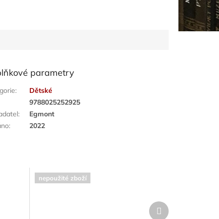
lňkové parametry
gorie
:
Dětské
:
9788025252925
adatel
:
Egmont
áno
:
2022
nepoužité zboží
Další
produkt