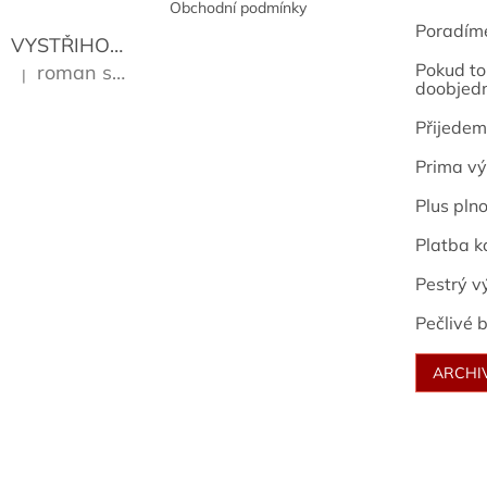
Obchodní podmínky
Poradím
VYSTŘIHOVÁNKY - PRAŽSKÉ PAMÁTKY
Kropáček J
Pokud to 
roman sekanina
|
Hodnocení produktu je 5 z 5 hvězdiček.
doobjed
Přijedem
Prima vý
Plus pln
Platba k
Pestrý v
Pečlivé b
ARCHI