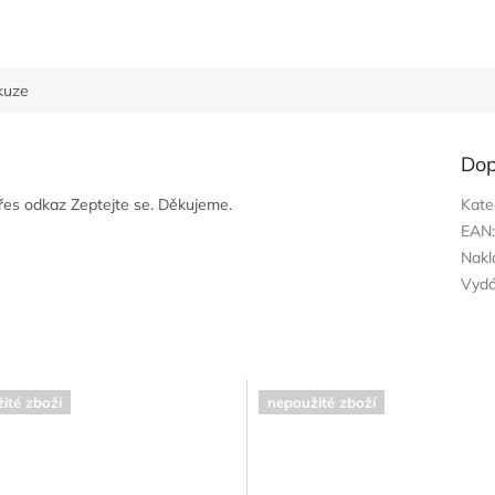
kuze
Dop
přes odkaz Zeptejte se. Děkujeme.
Kate
EAN
Nakl
Vyd
ité zboží
nepoužité zboží