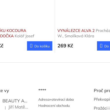
ÍKU KOCOURA
VYNÁLEZCE ALVA 2
Procházk
OOČKA
Kolář Josef
W., Smolíková Klára
Kč
269 Kč
Do košíku
Do 
te vy
****
Proč pr
Překvapi
Adresa+otevírací doba
BEAUTY AND THE BEAT
Go Go's
Hodnocení obchodu
Jiří Matějů
|
Pražáci i
Hodnocení produktu je 5 z 5 hvězdiček.