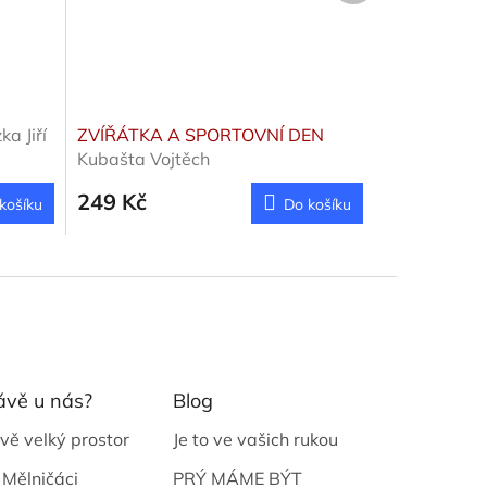
a Jiří
ZVÍŘÁTKA A SPORTOVNÍ DEN
Kubašta Vojtěch
249 Kč
košíku
Do košíku
ávě u nás?
Blog
vě velký prostor
Je to ve vašich rukou
 Mělničáci
PRÝ MÁME BÝT