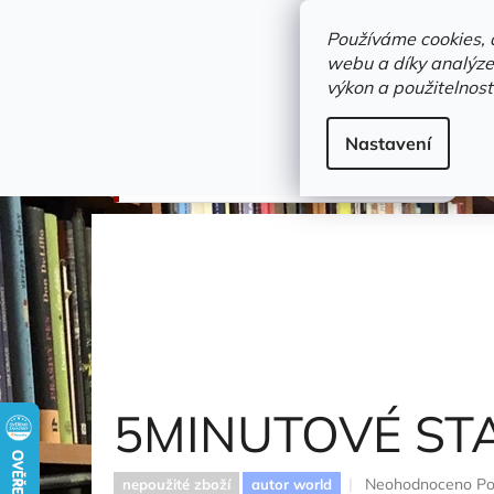
Přejít
objednavka@zelvi-doupe.cz
na
Používáme cookies, 
obsah
webu a díky analýze
Domů
výkon a použitelnost
Adresa+otevírací doba
Novinky
Trvalky a b
Dětské / Dobrodružné knihy
Nastavení
5MINUTOVÉ STAR WARS PŘÍBĚHY
5MINUTOVÉ ST
Průměrné
Neohodnoceno
Po
nepoužité zboží
autor world