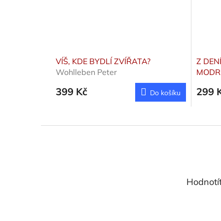
VÍŠ, KDE BYDLÍ ZVÍŘATA?
Z DEN
Wohlleben Peter
MODR
399 Kč
299 
Do košíku
Z
á
p
a
t
Hodnotí
í