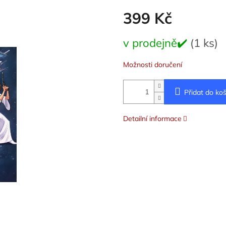
399 Kč
Měrná
v prodejně✔️
(1 ks)
cena:
Možnosti doručení
Přidat do koš
Detailní informace