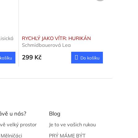
Lisická
RYCHLÝ JAKO VÍTR: HURIKÁN
Schmidbauerová Lea
299 Kč
košíku
Do košíku
ávě u nás?
Blog
vě velký prostor
Je to ve vašich rukou
 Mělničáci
PRÝ MÁME BÝT