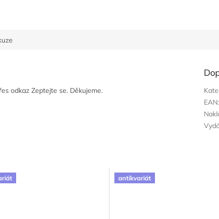
kuze
Dop
přes odkaz Zeptejte se. Děkujeme.
Kate
EAN
Nakl
Vyd
ariát
antikvariát