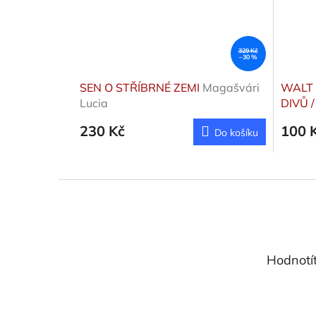
329 Kč
–30 %
SEN O STŘÍBRNÉ ZEMI
Magašvári
WALT 
Lucia
DIVŮ 
TŘEC
230 Kč
100 
Do košíku
Z
á
p
a
t
Hodnotí
í