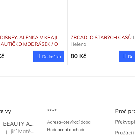
DISNEY: ALENKA V KRAJI
ZRCADLO STARÝCH ČASŮ
/ AUTÍČKO MODRÁSEK / O
Helena
H MALÝCH PRASÁTKÁCH
Kč
80 Kč
Do košíku
Do 
te vy
****
Proč pr
Překvapi
Adresa+otevírací doba
BEAUTY AND THE BEAT
Go Go's
Hodnocení obchodu
Jiří Matějů
|
Pražáci i
Hodnocení produktu je 5 z 5 hvězdiček.