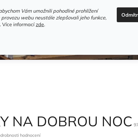
ADRESA+OTEVÍRACÍ DOBA
HODNOCENÍ OBCHODU
OBC
abychom Vám umožnili pohodlné prohlížení
Odmít
HLEDAT
 provozu webu neustále zlepšovali jeho funkce,
.
Více informací
zde
.
estsellery
Gramodesky
Detektivky
Knihy o Mělníku a 
KY NA DOBROU NOC
9
drobnosti hodnocení