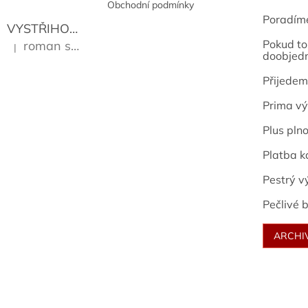
Obchodní podmínky
Poradím
VYSTŘIHOVÁNKY - PRAŽSKÉ PAMÁTKY
Kropáček J
Pokud to 
roman sekanina
|
Hodnocení produktu je 5 z 5 hvězdiček.
doobjed
Přijedem
Prima vý
Plus pln
Platba k
Pestrý v
Pečlivé b
ARCHI