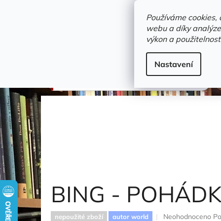
Přejít
objednavka@zelvi-doupe.cz
na
Používáme cookies, 
obsah
webu a díky analýze
Domů
výkon a použitelnost
Adresa+otevírací doba
Novinky
Trvalky a b
Dětské / Dobrodružné knihy
Nastavení
BING - POHÁDKY NA DOBROU NOC
BING - POHÁD
Průměrné
Neohodnoceno
Po
nepoužité zboží
autor world