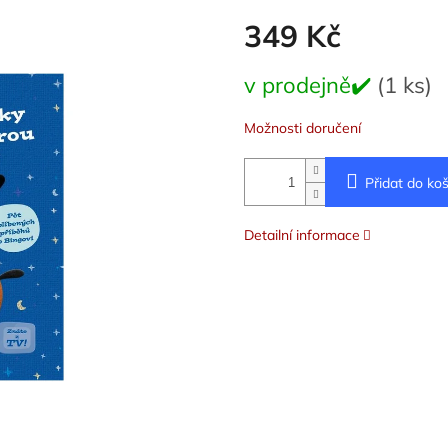
349 Kč
Měrná
v prodejně✔️
(1 ks)
cena:
Možnosti doručení
Přidat do koš
Detailní informace