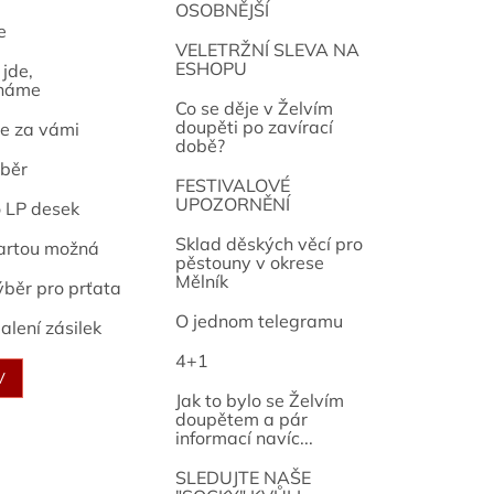
OSOBNĚJŠÍ
e
osef
VELETRŽNÍ SLEVA NA
ESHOPU
jde,
náme
Co se děje v Želvím
doupěti po zavírací
e za vámi
době?
běr
FESTIVALOVÉ
UPOZORNĚNÍ
o LP desek
Sklad děských věcí pro
artou možná
pěstouny v okrese
Mělník
ýběr pro prťata
O jednom telegramu
alení zásilek
4+1
V
Jak to bylo se Želvím
doupětem a pár
informací navíc...
SLEDUJTE NAŠE