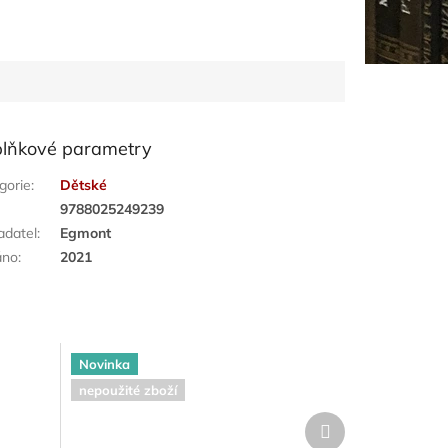
lňkové parametry
gorie
:
Dětské
:
9788025249239
adatel
:
Egmont
áno
:
2021
Novinka
nepoužité zboží
Další
produkt