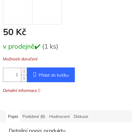
50 Kč
Měrná
v prodejně✔️
(1 ks)
cena:
Možnosti doručení
Přidat do košíku
Detailní informace
Popis
Podobné (6)
Hodnocení
Diskuze
Detailní popis produktu