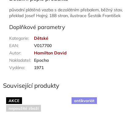
původní plátěná vazba s dezolátním přebalem, běžný stav,
překlad Josef Hajný, 188 stran, ilustrace Šesták František
Doplňkové parametry
Kategorie
:
Dětské
EAN
:
V017700
Autor
:
Hamilton David
Nakladatel
:
Epocha
Vydáno
:
1971
Související produkty
AKCE
antikvariát
nepoužité zboží