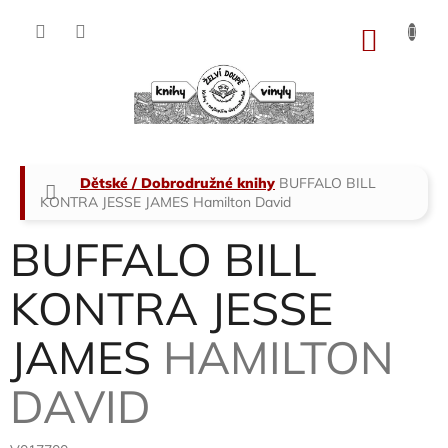
Přejít
na
NÁKU
obsah
KOŠÍK
Domů
Dětské / Dobrodružné knihy
BUFFALO BILL
KONTRA JESSE JAMES
Hamilton David
BUFFALO BILL
KONTRA JESSE
JAMES
HAMILTON
DAVID