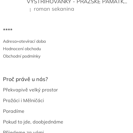
VYSTŘIHOVÁNKY - PRAŽSKÉ PAMÁTKY
K
roman sekanina
|
Hodnocení produktu je 5 z 5 hvězdiček.
****
Adresa+otevírací doba
Hodnocení obchodu
Obchodní podmínky
Proč právě u nás?
Překvapivě velký prostor
Pražáci i Mělničáci
Poradíme
Pokud to jde, doobjednáme
Přijedeme za vámi