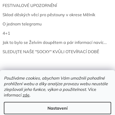
FESTIVALOVÉ UPOZORNĚNÍ
Sklad děských věcí pro pěstouny v okrese Mělník
O jednom telegramu
4+1
Jak to bylo se Želvím doupětem a pár informací navíc...
SLEDUJTE NAŠE "SOCKY" KVŮLI OTEVÍRACÍ DOBĚ
Používáme cookies, abychom Vám umožnili pohodlné
prohlížení webu a díky analýze provozu webu neustále
zlepšovali jeho funkce, výkon a použitelnost.
Více
informací
zde
.
Vytvořil Shoptet
Nastavení