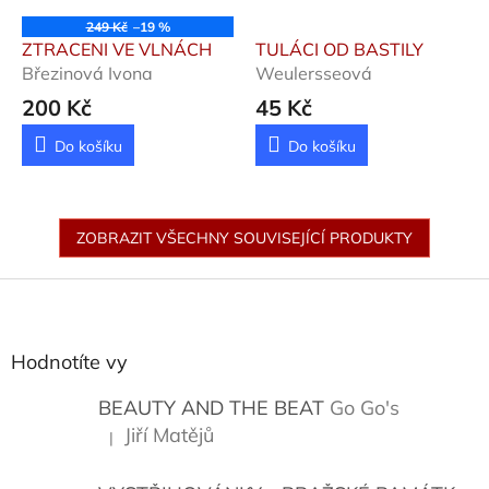
249 Kč
–19 %
ZTRACENI VE VLNÁCH
TULÁCI OD BASTILY
Březinová Ivona
Weulersseová
200 Kč
45 Kč
Do košíku
Do košíku
ZOBRAZIT VŠECHNY SOUVISEJÍCÍ PRODUKTY
Z
á
p
a
Hodnotíte vy
t
í
BEAUTY AND THE BEAT
Go Go's
Jiří Matějů
|
Hodnocení produktu je 5 z 5 hvězdiček.