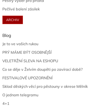
Pestrý výběr pro prťata
Pečlivé balení zásilek
ARCHIV
Blog
Je to ve vašich rukou
PRÝ MÁME BÝT OSOBNĚJŠÍ
VELETRŽNÍ SLEVA NA ESHOPU
Co se děje v Želvím doupěti po zavírací době?
FESTIVALOVÉ UPOZORNĚNÍ
Sklad děských věcí pro pěstouny v okrese Mělník
O jednom telegramu
4+1