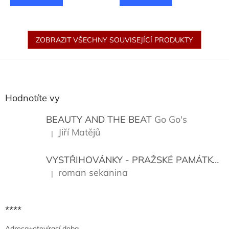
ZOBRAZIT VŠECHNY SOUVISEJÍCÍ PRODUKTY
Z
á
p
a
Hodnotíte vy
t
í
BEAUTY AND THE BEAT
Go Go's
Jiří Matějů
|
Hodnocení produktu je 5 z 5 hvězdiček.
VYSTŘIHOVÁNKY - PRAŽSKÉ PAMÁTKY
K
roman sekanina
|
Hodnocení produktu je 5 z 5 hvězdiček.
****
Adresa+otevírací doba