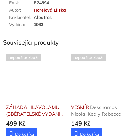
EAN
:
B24694
Autor
:
Horelová Eliška
Nakladatel
:
Albatros
Vydáno
:
1983
Související produkty
nepoužité zboží
nepoužité zboží
ZÁHADA HLAVOLAMU
VESMÍR
Deschamps
(SBĚRATELSKÉ VYDÁNÍ)
Nicola, Kealy Rebecca
Foglar Jaroslav
499 Kč
149 Kč
Do košíku
Do košíku