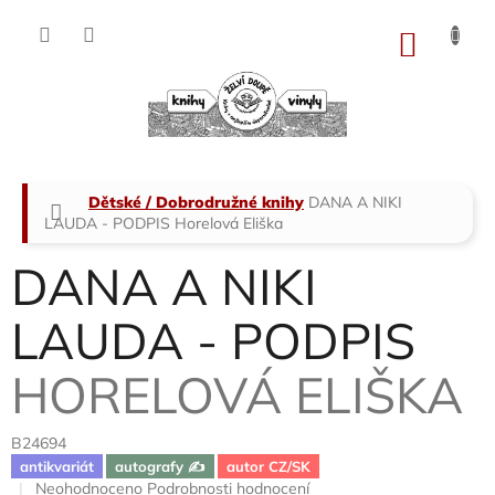
Přejít
na
NÁKU
obsah
KOŠÍK
Domů
Dětské / Dobrodružné knihy
DANA A NIKI
LAUDA - PODPIS
Horelová Eliška
DANA A NIKI
LAUDA - PODPIS
HORELOVÁ ELIŠKA
B24694
antikvariát
autografy ✍️
autor CZ/SK
Průměrné
Neohodnoceno
Podrobnosti hodnocení