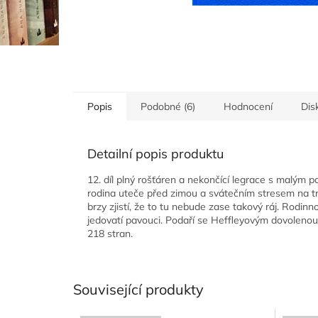
Popis
Podobné (6)
Hodnocení
Dis
Detailní popis produktu
12. díl plný rošťáren a nekončící legrace s malým p
rodina uteče před zimou a svátečním stresem na trop
brzy zjistí, že to tu nebude zase takový ráj. Rodin
jedovatí pavouci. Podaří se Heffleyovým dovolenou
218 stran.
Související produkty