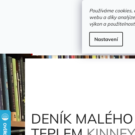
Přejít
objednavka@zelvi-doupe.cz
na
Používáme cookies, 
obsah
webu a díky analýze
Domů
výkon a použitelnost
Adresa+otevírací doba
Novinky
Trvalky a b
Dětské / Dobrodružné knihy
Nastavení
DENÍK MALÉHO POSEROUTKY 12 - VÝPRAVA
DENÍK MALÉHO
TEPLEM
KINNEY