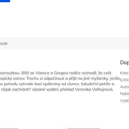
kuze
Dop
oseroutkou. Blíží se Vánoce a Gregovi rodiče rozhodli, že celá
Kate
ický ostrov. Trochu si odpočinout a přijít na jiné myšlenky. Jenže
EAN
nou pohodu vytrvale kazí spáleniny od slunce, žaludeční potíže a
Auto
 nějak zachránit? vázané vydání, překlad Veronika Volhejnová,
Nakl
Vyd