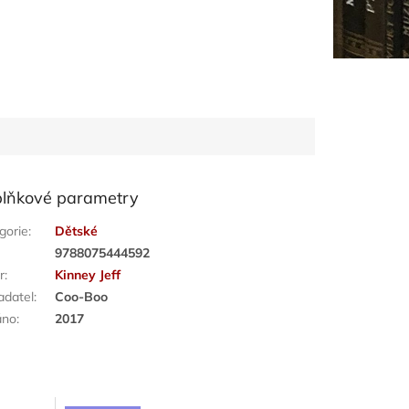
lňkové parametry
gorie
:
Dětské
:
9788075444592
r
:
Kinney Jeff
adatel
:
Coo-Boo
áno
:
2017