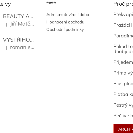
te vy
****
Proč pr
Překvapi
Adresa+otevírací doba
BEAUTY AND THE BEAT
Go Go's
Hodnocení obchodu
Jiří Matějů
|
Pražáci i
Hodnocení produktu je 5 z 5 hvězdiček.
Obchodní podmínky
Poradím
VYSTŘIHOVÁNKY - PRAŽSKÉ PAMÁTKY
Kropáček J
Pokud to 
roman sekanina
|
Hodnocení produktu je 5 z 5 hvězdiček.
doobjed
Přijedem
Prima vý
Plus pln
Platba k
Pestrý v
Pečlivé b
ARCHI