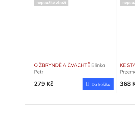
nepoužité zboží
nepouž
O ŽBRYNDĚ A ČVACHTĚ
Blinka
KE ST
Petr
Przem
279 Kč
368 
Do košíku
Z
á
p
a
t