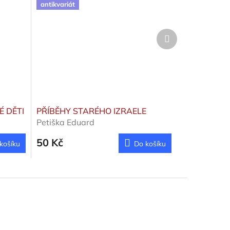
antikvariát
Další
produkt
É DĚTI
PŘÍBĚHY STARÉHO IZRAELE
Petiška Eduard
50 Kč
košíku
Do košíku