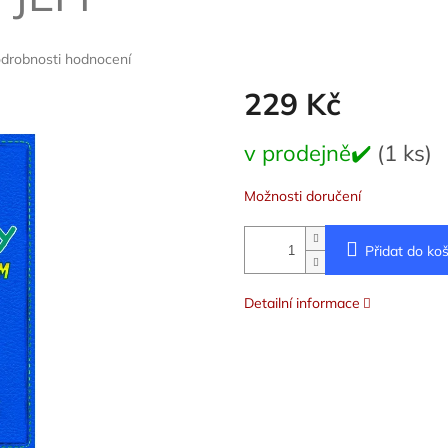
drobnosti hodnocení
229 Kč
Měrná
v prodejně✔️
(1 ks)
cena:
Možnosti doručení
Přidat do koš
Detailní informace