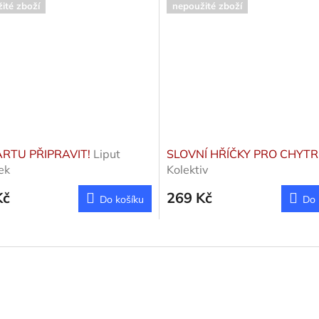
ité zboží
nepoužité zboží
ARTU PŘIPRAVIT!
Liput
SLOVNÍ HŘÍČKY PRO CHYTR
ek
Kolektiv
Kč
269 Kč
Do košíku
Do 