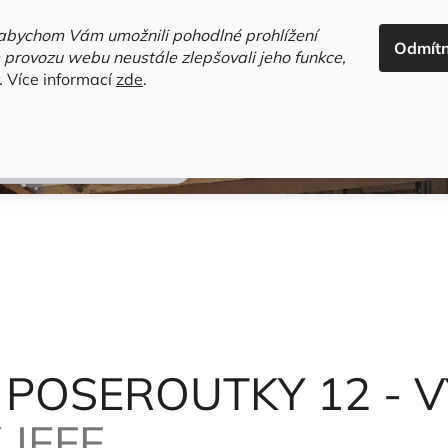
ADRESA+OTEVÍRACÍ DOBA
HODNOCENÍ OBCHODU
OBC
abychom Vám umožnili pohodlné prohlížení
Odmít
HLEDAT
 provozu webu neustále zlepšovali jeho funkce,
.
Více informací
zde
.
estsellery
Gramodesky
Detektivky
Knihy o Mělníku a 
 ZA TEPLEM
Kinney Jeff
 POSEROUTKY 12 - 
 JEFF