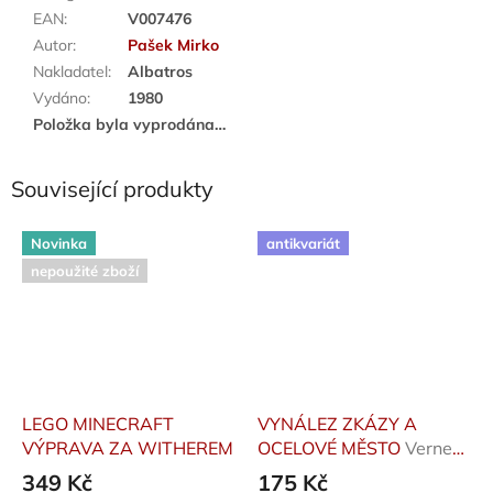
EAN
:
V007476
Autor
:
Pašek Mirko
Nakladatel
:
Albatros
Vydáno
:
1980
Položka byla vyprodána…
Související produkty
Novinka
antikvariát
nepoužité zboží
LEGO MINECRAFT
VYNÁLEZ ZKÁZY A
VÝPRAVA ZA WITHEREM
OCELOVÉ MĚSTO
Verne
Jules
349 Kč
175 Kč