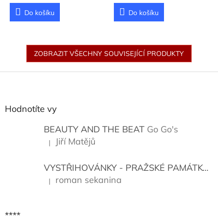
Do košíku
Do košíku
ZOBRAZIT VŠECHNY SOUVISEJÍCÍ PRODUKTY
Z
á
p
a
Hodnotíte vy
t
í
BEAUTY AND THE BEAT
Go Go's
Jiří Matějů
|
Hodnocení produktu je 5 z 5 hvězdiček.
VYSTŘIHOVÁNKY - PRAŽSKÉ PAMÁTKY
K
roman sekanina
|
Hodnocení produktu je 5 z 5 hvězdiček.
****