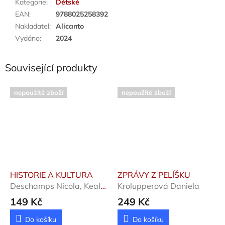
Kategorie
:
Dětské
EAN
:
9788025258392
Nakladatel
:
Alicanto
Vydáno
:
2024
Související produkty
nepoužité zboží
nepoužité zboží
HISTORIE A KULTURA
ZPRÁVY Z PELÍŠKU
Deschamps Nicola, Kealy
Krolupperová Daniela
Rebecca
149 Kč
249 Kč
Do košíku
Do košíku