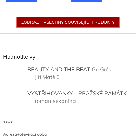
ZOBRAZIT VŠECHNY SOUVISEJÍCÍ PRODUKTY
Z
á
p
a
Hodnotíte vy
t
í
BEAUTY AND THE BEAT
Go Go's
Jiří Matějů
|
Hodnocení produktu je 5 z 5 hvězdiček.
VYSTŘIHOVÁNKY - PRAŽSKÉ PAMÁTKY
K
roman sekanina
|
Hodnocení produktu je 5 z 5 hvězdiček.
****
Adresa+otevírací doba