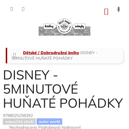
Přejít
na
NÁKU
obsah
KOŠÍK
Domů
Dětské / Dobrodružné knihy
DISNEY -
5MINUTOVÉ HUŇATÉ POHÁDKY
DISNEY -
5MINUTOVÉ
HUŇATÉ POHÁDKY
9788025258392
nepoužité zboží
autor world
Průměrné
Neohodnoceno
Podrobnosti hodnocení