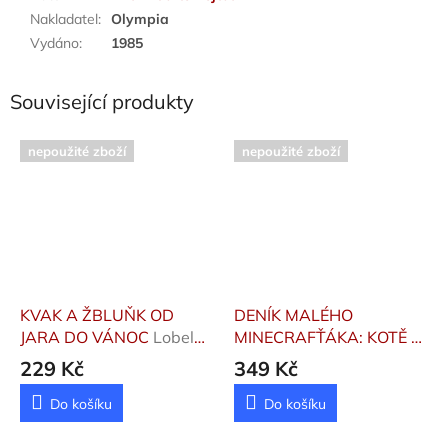
Nakladatel
:
Olympia
Vydáno
:
1985
Související produkty
nepoužité zboží
nepoužité zboží
KVAK A ŽBLUŇK OD
DENÍK MALÉHO
JARA DO VÁNOC
Lobel
MINECRAFŤÁKA: KOTĚ Z
Arnold
PODSVĚTÍ 2
Kid Cube
229 Kč
349 Kč
Do košíku
Do košíku