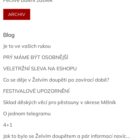
Pečlivé balení zásilek
ARCHIV
Blog
Je to ve vašich rukou
PRÝ MÁME BÝT OSOBNĚJŠÍ
VELETRŽNÍ SLEVA NA ESHOPU
Co se děje v Želvím doupěti po zavírací době?
FESTIVALOVÉ UPOZORNĚNÍ
Sklad děských věcí pro pěstouny v okrese Mělník
O jednom telegramu
4+1
Jak to bylo se Želvím doupětem a pár informací navíc...