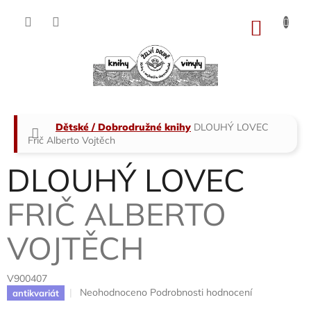
Přejít
na
NÁKU
obsah
KOŠÍK
Domů
Dětské / Dobrodružné knihy
DLOUHÝ LOVEC
Frič Alberto Vojtěch
DLOUHÝ LOVEC
FRIČ ALBERTO
VOJTĚCH
V900407
Průměrné
Neohodnoceno
Podrobnosti hodnocení
antikvariát
hodnocení