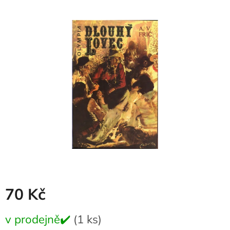
produktu
je
0,0
z
5
hvězdiček.
70 Kč
Měrná
v prodejně✔️
(1 ks)
cena: