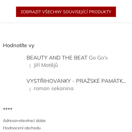
ZOBRAZIT VŠECHNY SOUVISEJÍCÍ PRODUKTY
Z
á
p
a
Hodnotíte vy
t
í
BEAUTY AND THE BEAT
Go Go's
Jiří Matějů
|
Hodnocení produktu je 5 z 5 hvězdiček.
VYSTŘIHOVÁNKY - PRAŽSKÉ PAMÁTKY
K
roman sekanina
|
Hodnocení produktu je 5 z 5 hvězdiček.
****
Adresa+otevírací doba
Hodnocení obchodu