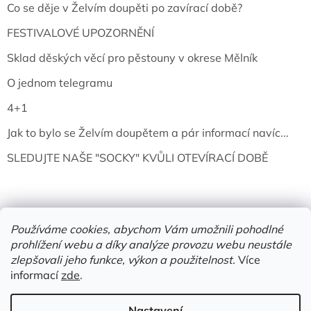
Co se děje v Želvím doupěti po zavírací době?
FESTIVALOVÉ UPOZORNĚNÍ
Sklad děských věcí pro pěstouny v okrese Mělník
O jednom telegramu
4+1
Jak to bylo se Želvím doupětem a pár informací navíc...
SLEDUJTE NAŠE "SOCKY" KVŮLI OTEVÍRACÍ DOBĚ
Používáme cookies, abychom Vám umožnili pohodlné
prohlížení webu a díky analýze provozu webu neustále
zlepšovali jeho funkce, výkon a použitelnost.
Více
informací
zde
.
Vytvořil Shoptet
Nastavení