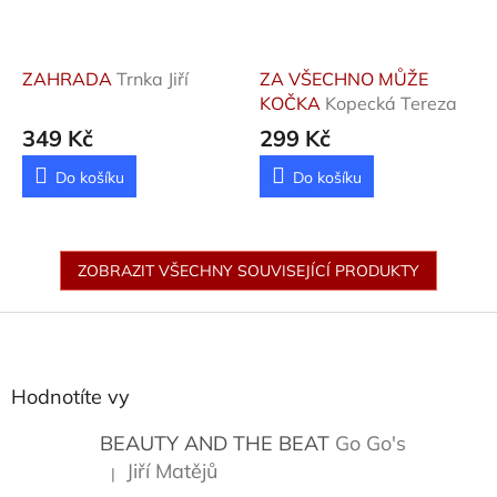
ZAHRADA
Trnka Jiří
ZA VŠECHNO MŮŽE
KOČKA
Kopecká Tereza
349 Kč
299 Kč
Do košíku
Do košíku
ZOBRAZIT VŠECHNY SOUVISEJÍCÍ PRODUKTY
Z
á
p
a
Hodnotíte vy
t
í
BEAUTY AND THE BEAT
Go Go's
Jiří Matějů
|
Hodnocení produktu je 5 z 5 hvězdiček.