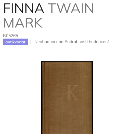
FINNA
TWAIN
MARK
B05265
Průměrné
Neohodnoceno
Podrobnosti hodnocení
antikvariát
hodnocení
produktu
je
0,0
z
5
hvězdiček.