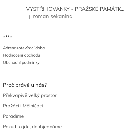
VYSTŘIHOVÁNKY - PRAŽSKÉ PAMÁTKY
K
roman sekanina
|
Hodnocení produktu je 5 z 5 hvězdiček.
****
Adresa+otevírací doba
Hodnocení obchodu
Obchodní podmínky
Proč právě u nás?
Překvapivě velký prostor
Pražáci i Mělničáci
Poradíme
Pokud to jde, doobjednáme