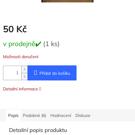
50 Kč
Měrná
v prodejně✔️
(1 ks)
cena:
Možnosti doručení
Přidat do košíku
Detailní informace
Popis
Podobné (6)
Hodnocení
Diskuze
Detailní popis produktu