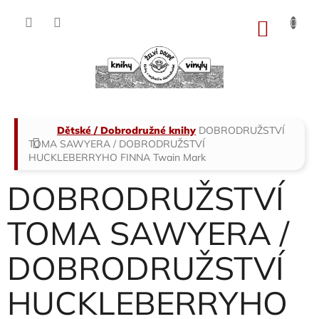
Přejít
na
NÁKU
obsah
KOŠÍK
Domů
Dětské / Dobrodružné knihy
DOBRODRUŽSTVÍ
TOMA SAWYERA / DOBRODRUŽSTVÍ
HUCKLEBERRYHO FINNA
Twain Mark
DOBRODRUŽSTVÍ
TOMA SAWYERA /
DOBRODRUŽSTVÍ
HUCKLEBERRYHO