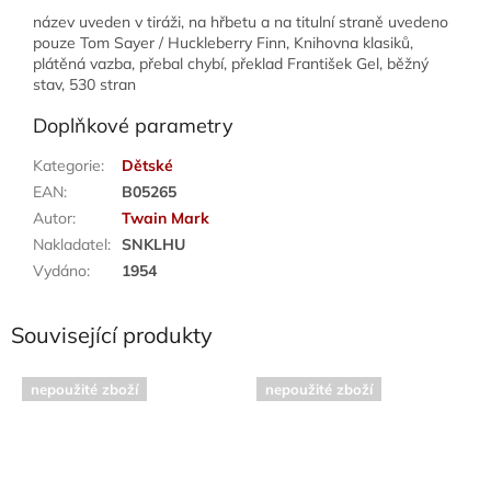
název uveden v tiráži, na hřbetu a na titulní straně uvedeno
pouze Tom Sayer / Huckleberry Finn, Knihovna klasiků,
plátěná vazba, přebal chybí, překlad František Gel, běžný
stav, 530 stran
Doplňkové parametry
Kategorie
:
Dětské
EAN
:
B05265
Autor
:
Twain Mark
Nakladatel
:
SNKLHU
Vydáno
:
1954
Související produkty
nepoužité zboží
nepoužité zboží