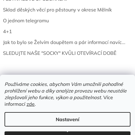
Sklad děských věcí pro pěstouny v okrese Mělník
O jednom telegramu
4+1
Jak to bylo se Želvím doupětem a pár informací navíc...
SLEDUJTE NAŠE "SOCKY" KVŮLI OTEVÍRACÍ DOBĚ
Používáme cookies, abychom Vám umožnili pohodlné
prohlížení webu a díky analýze provozu webu neustále
zlepšovali jeho funkce, výkon a použitelnost.
Více
informací
zde
.
Vytvořil Shoptet
Nastavení
Copyright 2026
Želví doupě | knihy & vinyly | Mělník
. Všechna