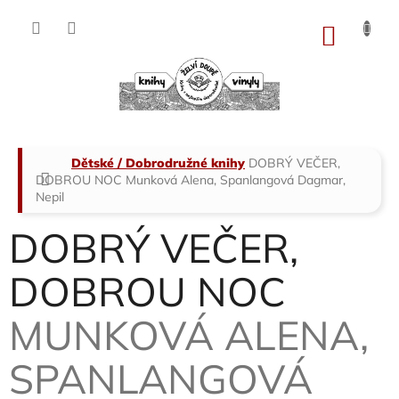
Přejít
na
NÁKU
obsah
KOŠÍK
Domů
Dětské / Dobrodružné knihy
DOBRÝ VEČER,
DOBROU NOC
Munková Alena, Spanlangová Dagmar,
Nepil
DOBRÝ VEČER,
DOBROU NOC
MUNKOVÁ ALENA,
SPANLANGOVÁ