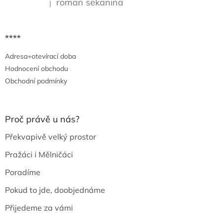
roman sekanina
|
Hodnocení produktu je 5 z 5 hvězdiček.
****
Adresa+otevírací doba
Hodnocení obchodu
Obchodní podmínky
Proč právě u nás?
Překvapivě velký prostor
Pražáci i Mělničáci
Poradíme
Pokud to jde, doobjednáme
Přijedeme za vámi