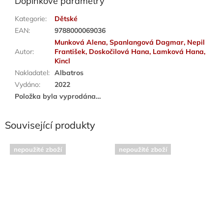
Doplňkové parametry
Kategorie
:
Dětské
EAN
:
9788000069036
Munková Alena, Spanlangová Dagmar, Nepil
Autor
:
František, Doskočilová Hana, Lamková Hana,
Kincl
Nakladatel
:
Albatros
Vydáno
:
2022
Položka byla vyprodána…
Související produkty
nepoužité zboží
nepoužité zboží