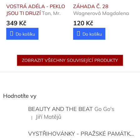
VOSTRÁ ADÉLA - PEKLO
ZÁHADA Č. 28
JSOU TI DRUZÍ
Tan, Mr.
Wagnerová Magdalena
349 Kč
120 Kč
Do košíku
Do košíku
ZOBRAZIT VŠECHNY SOUVISEJÍCÍ PRODUKTY
Z
á
p
a
Hodnotíte vy
t
í
BEAUTY AND THE BEAT
Go Go's
Jiří Matějů
|
Hodnocení produktu je 5 z 5 hvězdiček.
VYSTŘIHOVÁNKY - PRAŽSKÉ PAMÁTKY
K