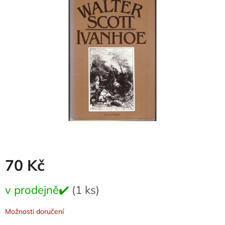
z
5
hvězdiček.
70 Kč
Měrná
v prodejně✔️
(1 ks)
cena:
Možnosti doručení