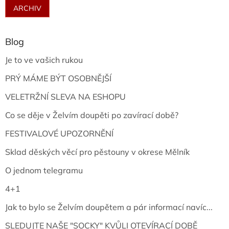
ARCHIV
Blog
Je to ve vašich rukou
PRÝ MÁME BÝT OSOBNĚJŠÍ
VELETRŽNÍ SLEVA NA ESHOPU
Co se děje v Želvím doupěti po zavírací době?
FESTIVALOVÉ UPOZORNĚNÍ
Sklad děských věcí pro pěstouny v okrese Mělník
O jednom telegramu
4+1
Jak to bylo se Želvím doupětem a pár informací navíc...
SLEDUJTE NAŠE "SOCKY" KVŮLI OTEVÍRACÍ DOBĚ