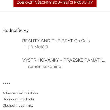
ZOBRAZIT VŠECHNY SOUVISEJÍCÍ PRODUKTY
Z
á
p
a
Hodnotíte vy
t
í
BEAUTY AND THE BEAT
Go Go's
Jiří Matějů
|
Hodnocení produktu je 5 z 5 hvězdiček.
VYSTŘIHOVÁNKY - PRAŽSKÉ PAMÁTKY
K
roman sekanina
|
Hodnocení produktu je 5 z 5 hvězdiček.
****
Adresa+otevírací doba
Hodnocení obchodu
Obchodní podmínky