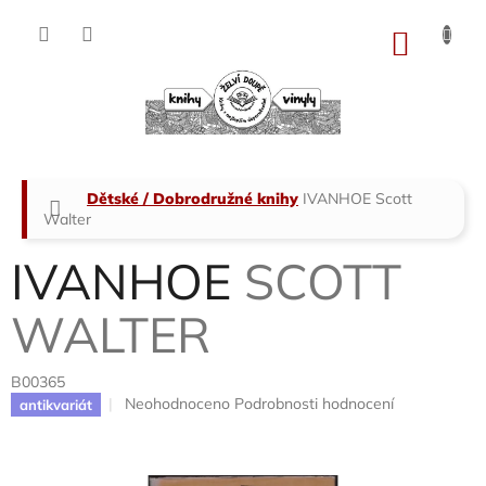
Přejít
na
NÁKU
obsah
KOŠÍK
Domů
Dětské / Dobrodružné knihy
IVANHOE
Scott
Walter
IVANHOE
SCOTT
WALTER
B00365
Průměrné
Neohodnoceno
Podrobnosti hodnocení
antikvariát
hodnocení
produktu
je
0,0