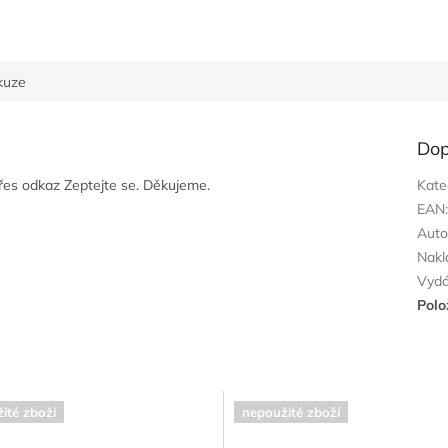
kuze
Dop
přes odkaz Zeptejte se. Děkujeme.
Kate
EAN
Auto
Nakl
Vyd
Polo
ité zboží
nepoužité zboží