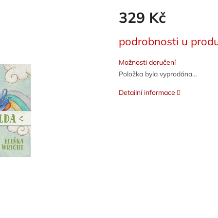
329 Kč
Měrná
podrobnosti u produ
cena:
Možnosti doručení
Položka byla vyprodána…
Detailní informace