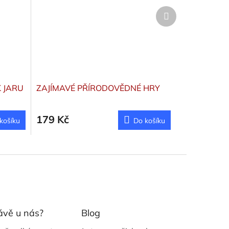
Další
produkt
 JARU
ZAJÍMAVÉ PŘÍRODOVĚDNÉ HRY
179 Kč
košíku
Do košíku
ávě u nás?
Blog