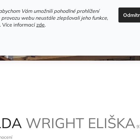
ADRESA+OTEVÍRACÍ DOBA
HODNOCENÍ OBCHODU
OBC
abychom Vám umožnili pohodlné prohlížení
Odmít
HLEDAT
 provozu webu neustále zlepšovali jeho funkce,
.
Více informací
zde
.
estsellery
Gramodesky
Detektivky
Knihy o Mělníku a 
ILDA
WRIGHT ELIŠKA
9
nocení