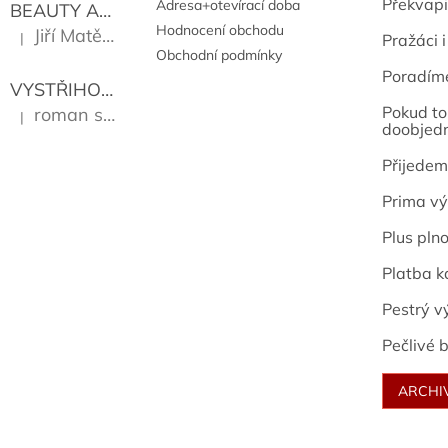
Překvapi
Adresa+otevírací doba
BEAUTY AND THE BEAT
Go Go's
Hodnocení obchodu
Jiří Matějů
|
Pražáci i
Hodnocení produktu je 5 z 5 hvězdiček.
Obchodní podmínky
Poradím
VYSTŘIHOVÁNKY - PRAŽSKÉ PAMÁTKY
Kropáček J
Pokud to 
roman sekanina
|
Hodnocení produktu je 5 z 5 hvězdiček.
doobjed
Přijedem
Prima vý
Plus pln
Platba k
Pestrý v
Pečlivé b
ARCHI