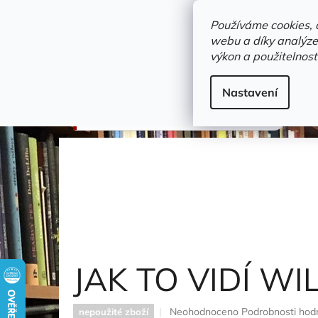
Přejít
objednavka@zelvi-doupe.cz
na
Používáme cookies, 
obsah
webu a díky analýze
Domů
výkon a použitelnost
Adresa+otevírací doba
Novinky
Trvalky a b
Dětské / Dobrodružné knihy
Nastavení
JAK TO VIDÍ WILDA
Wright Eliška
JAK TO VIDÍ W
Průměrné
Neohodnoceno
Podrobnosti hod
nepoužité zboží