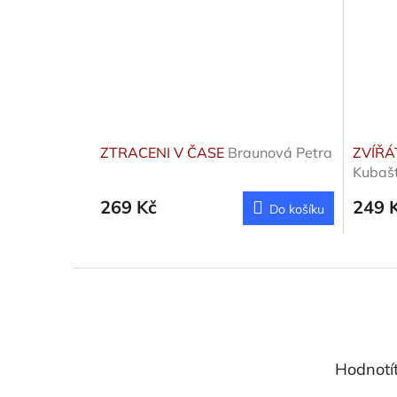
ZTRACENI V ČASE
Braunová Petra
ZVÍŘÁ
Kubašt
269 Kč
249 
Do košíku
Z
á
p
a
t
Hodnotí
í