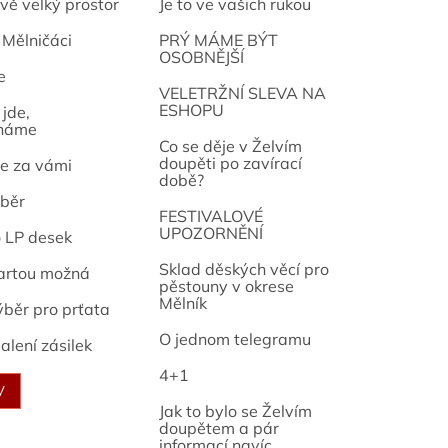
vě velký prostor
Je to ve vašich rukou
 Mělničáci
PRÝ MÁME BÝT
OSOBNĚJŠÍ
e
osef
VELETRŽNÍ SLEVA NA
ESHOPU
jde,
náme
Co se děje v Želvím
doupěti po zavírací
e za vámi
době?
běr
FESTIVALOVÉ
UPOZORNĚNÍ
o LP desek
Sklad děských věcí pro
artou možná
pěstouny v okrese
Mělník
ýběr pro prťata
O jednom telegramu
alení zásilek
4+1
V
Jak to bylo se Želvím
doupětem a pár
informací navíc...