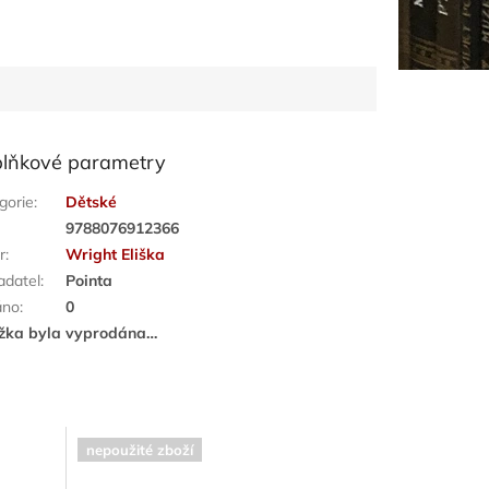
lňkové parametry
gorie
:
Dětské
:
9788076912366
r
:
Wright Eliška
adatel
:
Pointa
áno
:
0
žka byla vyprodána…
nepoužité zboží