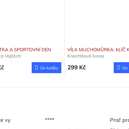
TKA A SPORTOVNÍ DEN
VÍLA MUCHOMŮRKA: KLÍČ K
a Vojtěch
Knechtlová Ivona
Kč
299 Kč
Do košíku
Do 
te vy
****
Proč pr