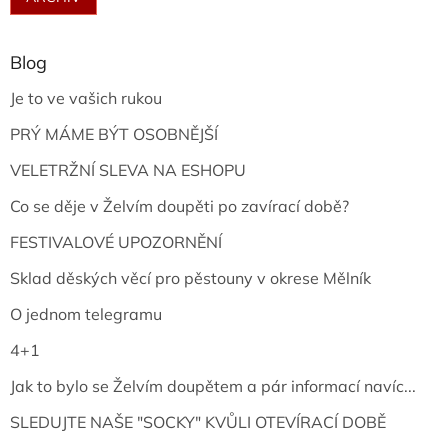
Blog
Je to ve vašich rukou
PRÝ MÁME BÝT OSOBNĚJŠÍ
VELETRŽNÍ SLEVA NA ESHOPU
Co se děje v Želvím doupěti po zavírací době?
FESTIVALOVÉ UPOZORNĚNÍ
Sklad děských věcí pro pěstouny v okrese Mělník
O jednom telegramu
4+1
Jak to bylo se Želvím doupětem a pár informací navíc...
SLEDUJTE NAŠE "SOCKY" KVŮLI OTEVÍRACÍ DOBĚ