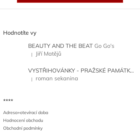
Z
á
p
a
Hodnotíte vy
t
í
BEAUTY AND THE BEAT
Go Go's
Jiří Matějů
|
Hodnocení produktu je 5 z 5 hvězdiček.
VYSTŘIHOVÁNKY - PRAŽSKÉ PAMÁTKY
K
roman sekanina
|
Hodnocení produktu je 5 z 5 hvězdiček.
****
Adresa+otevírací doba
Hodnocení obchodu
Obchodní podmínky