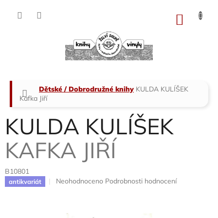
Přejít
na
NÁKU
obsah
KOŠÍK
Domů
Dětské / Dobrodružné knihy
KULDA KULÍŠEK
Kafka Jiří
KULDA KULÍŠEK
KAFKA JIŘÍ
B10801
Průměrné
Neohodnoceno
Podrobnosti hodnocení
antikvariát
hodnocení
produktu
je
0,0