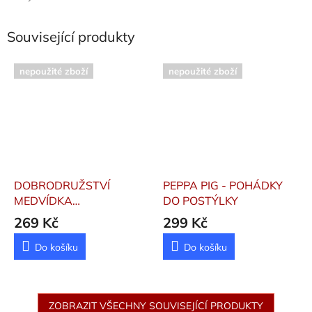
Související produkty
nepoužité zboží
nepoužité zboží
DOBRODRUŽSTVÍ
PEPPA PIG - POHÁDKY
MEDVÍDKA
DO POSTÝLKY
PADDINGTONA - DRUHÁ
269 Kč
299 Kč
KNÍŽKA POHÁDEK
Do košíku
Do košíku
ZOBRAZIT VŠECHNY SOUVISEJÍCÍ PRODUKTY