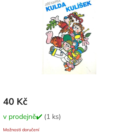
z
5
hvězdiček.
40 Kč
Měrná
v prodejně✔️
(1 ks)
cena:
Možnosti doručení