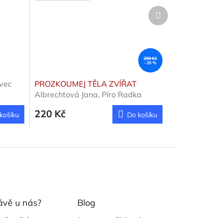
Další
produkt
299 Kč
–26 %
vec
PROZKOUMEJ TĚLA ZVÍŘAT
Albrechtová Jana, Píro Radka
220 Kč
košíku
Do košíku
ávě u nás?
Blog