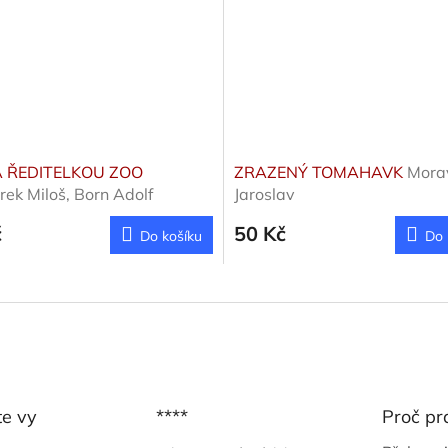
 ŘEDITELKOU ZOO
ZRAZENÝ TOMAHAVK
Mora
ek Miloš, Born Adolf
Jaroslav
č
50 Kč
Do košíku
Do 
te vy
****
Proč pr