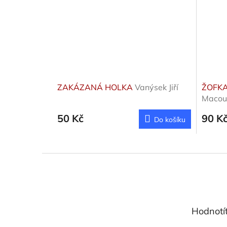
ZAKÁZANÁ HOLKA
Vanýsek Jiří
ŽOFKA
Macour
50 Kč
90 K
Do košíku
Z
á
p
a
t
Hodnotí
í