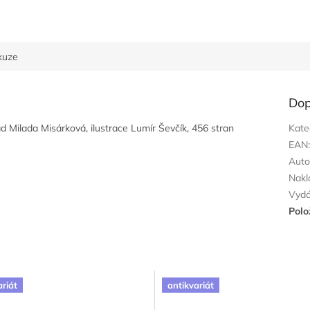
kuze
Dop
ad Milada Misárková, ilustrace Lumír Ševčík, 456 stran
Kate
EAN
Auto
Nakl
Vyd
Polo
ariát
antikvariát