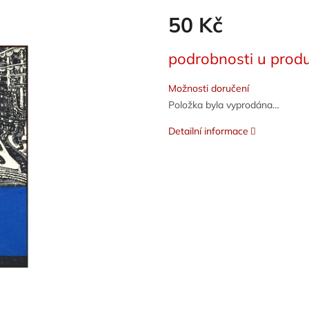
50 Kč
Měrná
podrobnosti u produ
cena:
Možnosti doručení
Položka byla vyprodána…
Detailní informace