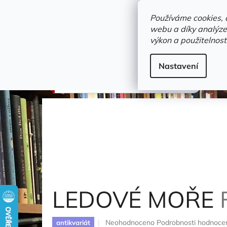
Přejít
objednavka@zelvi-doupe.cz
na
Používáme cookies, 
obsah
webu a díky analýze
Domů
výkon a použitelnost
Adresa+otevírací doba
Novinky
Trvalky a b
Dětské / Dobrodružné knihy
Nastavení
LEDOVÉ MOŘE
Friedrich Herbert
LEDOVÉ MOŘE
Průměrné
Neohodnoceno
Podrobnosti hodnoce
antikvariát