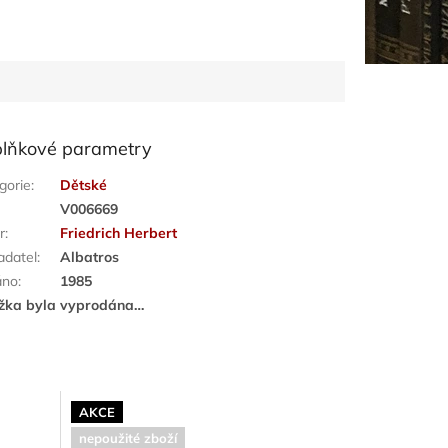
lňkové parametry
gorie
:
Dětské
:
V006669
r
:
Friedrich Herbert
adatel
:
Albatros
áno
:
1985
žka byla vyprodána…
AKCE
nepoužité zboží