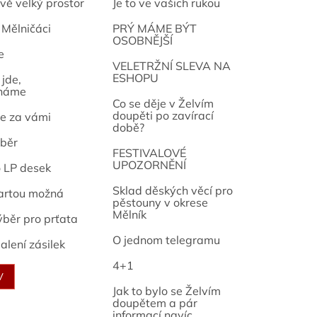
vě velký prostor
Je to ve vašich rukou
 Mělničáci
PRÝ MÁME BÝT
OSOBNĚJŠÍ
e
osef
VELETRŽNÍ SLEVA NA
ESHOPU
jde,
náme
Co se děje v Želvím
doupěti po zavírací
e za vámi
době?
běr
FESTIVALOVÉ
UPOZORNĚNÍ
o LP desek
Sklad děských věcí pro
artou možná
pěstouny v okrese
Mělník
ýběr pro prťata
O jednom telegramu
alení zásilek
4+1
V
Jak to bylo se Želvím
doupětem a pár
informací navíc...