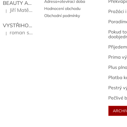
Překvapi
Adresa+otevírací doba
BEAUTY AND THE BEAT
Go Go's
Hodnocení obchodu
Jiří Matějů
|
Pražáci i
Hodnocení produktu je 5 z 5 hvězdiček.
Obchodní podmínky
Poradím
VYSTŘIHOVÁNKY - PRAŽSKÉ PAMÁTKY
Kropáček J
Pokud to 
roman sekanina
|
Hodnocení produktu je 5 z 5 hvězdiček.
doobjed
Přijedem
Prima vý
Plus pln
Platba k
Pestrý v
Pečlivé b
ARCHI