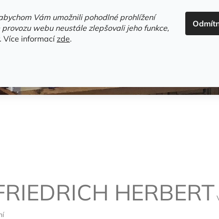
ADRESA+OTEVÍRACÍ DOBA
HODNOCENÍ OBCHODU
OBC
abychom Vám umožnili pohodlné prohlížení
Odmít
HLEDAT
 provozu webu neustále zlepšovali jeho funkce,
.
Více informací
zde
.
estsellery
Gramodesky
Detektivky
Knihy o Mělníku a 
FRIEDRICH HERBERT
ní