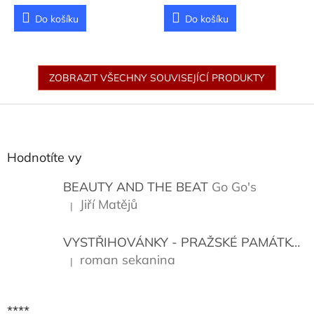
Do košíku
Do košíku
ZOBRAZIT VŠECHNY SOUVISEJÍCÍ PRODUKTY
Z
á
p
a
Hodnotíte vy
t
í
BEAUTY AND THE BEAT
Go Go's
Jiří Matějů
|
Hodnocení produktu je 5 z 5 hvězdiček.
VYSTŘIHOVÁNKY - PRAŽSKÉ PAMÁTKY
K
roman sekanina
|
Hodnocení produktu je 5 z 5 hvězdiček.
****