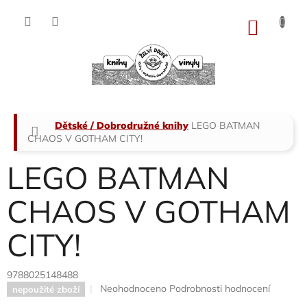
Přejít
na
NÁKU
obsah
KOŠÍK
Domů
Dětské / Dobrodružné knihy
LEGO BATMAN
CHAOS V GOTHAM CITY!
LEGO BATMAN
CHAOS V GOTHAM
CITY!
9788025148488
Průměrné
Neohodnoceno
Podrobnosti hodnocení
nepoužité zboží
hodnocení