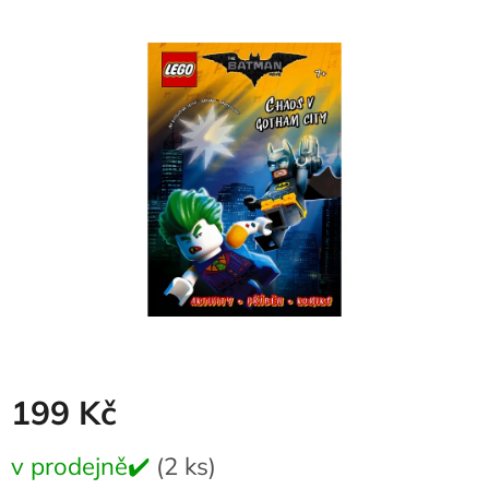
produktu
je
0,0
z
5
hvězdiček.
199 Kč
Měrná
v prodejně✔️
(2 ks)
cena: