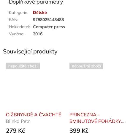
Doplňkové parametry
Kategorie
:
Dětské
EAN
:
9788025148488
Nakladatel
:
Computer press
Vydáno
:
2016
Související produkty
nepoužité zboží
nepoužité zboží
O ŽBRYNDĚ A ČVACHTĚ
PRINCEZNA -
Blinka Petr
5MINUTOVÉ POHÁDKY
Kolektiv
279 Kč
399 Kč