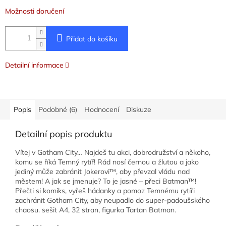
Možnosti doručení
Přidat do košíku
Detailní informace
Popis
Podobné (6)
Hodnocení
Diskuze
Detailní popis produktu
Vítej v Gotham City… Najdeš tu akci, dobrodružství a někoho,
komu se říká Temný rytíř! Rád nosí černou a žlutou a jako
jediný může zabránit Jokerovi™, aby převzal vládu nad
městem! A jak se jmenuje? To je jasné – přeci Batman™!
Přečti si komiks, vyřeš hádanky a pomoz Temnému rytíři
zachránit Gotham City, aby neupadlo do super-padoušského
chaosu. sešit A4, 32 stran, figurka Tartan Batman.