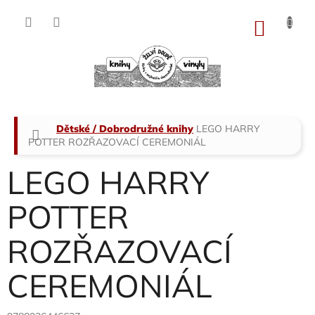
Přejít
na
NÁKU
obsah
KOŠÍK
Domů
Dětské / Dobrodružné knihy
LEGO HARRY
POTTER ROZŘAZOVACÍ CEREMONIÁL
LEGO HARRY
POTTER
ROZŘAZOVACÍ
CEREMONIÁL