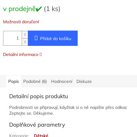
Měrná
v prodejně✔️
(1 ks)
cena:
Možnosti doručení
Přidat do košíku
Detailní informace
Popis
Podobné (6)
Hodnocení
Diskuze
Detailní popis produktu
Podrobnosti se připravují, kdyžtak si o ně napište přes odkaz
Zeptejte se. Děkujeme.
Doplňkové parametry
Kategorie
:
Dětské