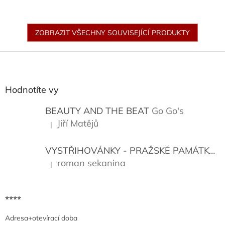
ZOBRAZIT VŠECHNY SOUVISEJÍCÍ PRODUKTY
Z
á
p
a
Hodnotíte vy
t
í
BEAUTY AND THE BEAT
Go Go's
Jiří Matějů
|
Hodnocení produktu je 5 z 5 hvězdiček.
VYSTŘIHOVÁNKY - PRAŽSKÉ PAMÁTKY
K
roman sekanina
|
Hodnocení produktu je 5 z 5 hvězdiček.
****
Adresa+otevírací doba