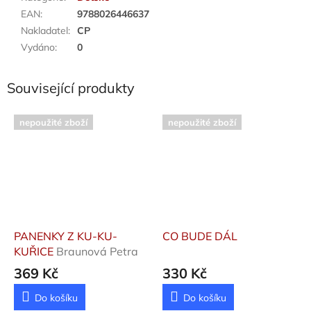
EAN
:
9788026446637
Nakladatel
:
CP
Vydáno
:
0
Související produkty
nepoužité zboží
nepoužité zboží
PANENKY Z KU-KU-
CO BUDE DÁL
KUŘICE
Braunová Petra
369 Kč
330 Kč
Do košíku
Do košíku