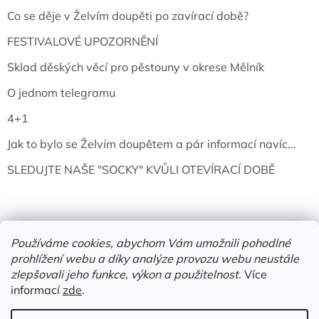
Co se děje v Želvím doupěti po zavírací době?
FESTIVALOVÉ UPOZORNĚNÍ
Sklad děských věcí pro pěstouny v okrese Mělník
O jednom telegramu
4+1
Jak to bylo se Želvím doupětem a pár informací navíc...
SLEDUJTE NAŠE "SOCKY" KVŮLI OTEVÍRACÍ DOBĚ
Používáme cookies, abychom Vám umožnili pohodlné
prohlížení webu a díky analýze provozu webu neustále
zlepšovali jeho funkce, výkon a použitelnost.
Více
informací
zde
.
Vytvořil Shoptet