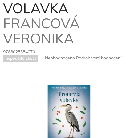
VOLAVKA
FRANCOVÁ
VERONIKA
9788025354070
Průměrné
Neohodnoceno
Podrobnosti hodnocení
nepoužité zboží
hodnocení
produktu
je
0,0
z
5
hvězdiček.