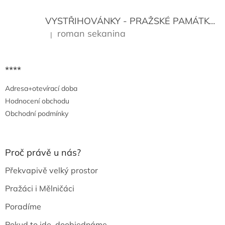
VYSTŘIHOVÁNKY - PRAŽSKÉ PAMÁTKY
K
roman sekanina
|
Hodnocení produktu je 5 z 5 hvězdiček.
****
Adresa+otevírací doba
Hodnocení obchodu
Obchodní podmínky
Proč právě u nás?
Překvapivě velký prostor
Pražáci i Mělničáci
Poradíme
Pokud to jde, doobjednáme