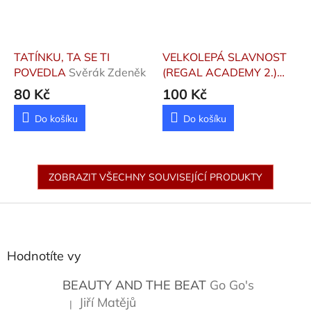
TATÍNKU, TA SE TI
VELKOLEPÁ SLAVNOST
POVEDLA
Svěrák Zdeněk
(REGAL ACADEMY 2.)
Straffi Iginio
80 Kč
100 Kč
Do košíku
Do košíku
ZOBRAZIT VŠECHNY SOUVISEJÍCÍ PRODUKTY
Z
á
p
a
Hodnotíte vy
t
í
BEAUTY AND THE BEAT
Go Go's
Jiří Matějů
|
Hodnocení produktu je 5 z 5 hvězdiček.