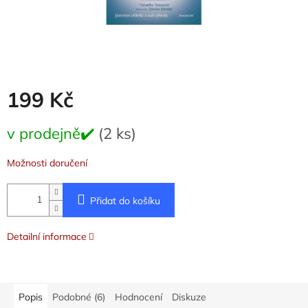
199 Kč
Měrná
v prodejně✔️
(2 ks)
cena:
Možnosti doručení
Přidat do košíku
Detailní informace
Popis
Podobné (6)
Hodnocení
Diskuze