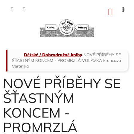
Přejít
na
NÁKU
obsah
KOŠÍK
Domů
Dětské / Dobrodružné knihy
NOVÉ PŘÍBĚHY SE
ŠŤASTNÝM KONCEM - PROMRZLÁ VOLAVKA
Francová
Veronika
NOVÉ PŘÍBĚHY SE
ŠŤASTNÝM
KONCEM -
PROMRZLÁ