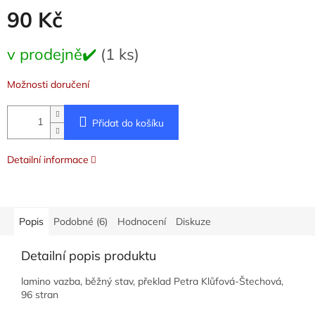
90 Kč
Měrná
v prodejně✔️
(1 ks)
cena:
Možnosti doručení
Přidat do košíku
Detailní informace
Popis
Podobné (6)
Hodnocení
Diskuze
Detailní popis produktu
lamino vazba, běžný stav, překlad Petra Klůfová-Štechová,
96 stran