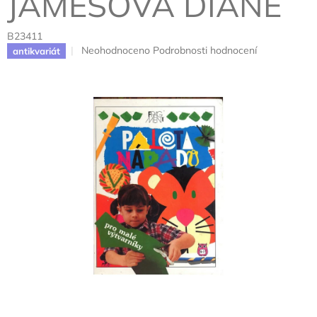
JAMESOVÁ DIANE
B23411
Průměrné
Neohodnoceno
Podrobnosti hodnocení
antikvariát
hodnocení
produktu
je
0,0
z
5
hvězdiček.