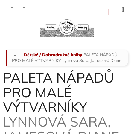
Přejít
na
NÁKU
obsah
KOŠÍK
Domů
Dětské / Dobrodružné knihy
PALETA NÁPADŮ
PRO MALÉ VÝTVARNÍKY
Lynnová Sara, Jamesová Diane
PALETA NÁPADŮ
PRO MALÉ
VÝTVARNÍKY
LYNNOVÁ SARA,