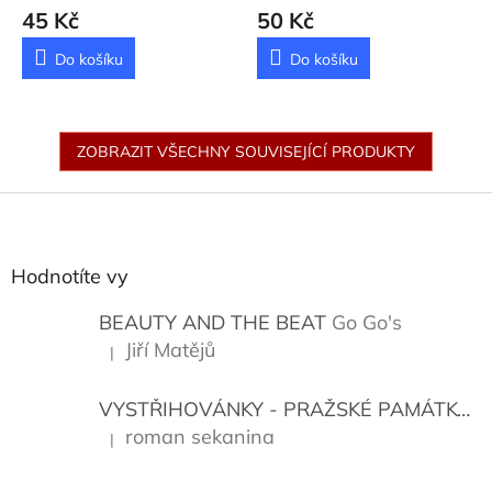
POVÍDKY
Twain Mark
45 Kč
50 Kč
Do košíku
Do košíku
ZOBRAZIT VŠECHNY SOUVISEJÍCÍ PRODUKTY
Z
á
p
a
Hodnotíte vy
t
í
BEAUTY AND THE BEAT
Go Go's
Jiří Matějů
|
Hodnocení produktu je 5 z 5 hvězdiček.
VYSTŘIHOVÁNKY - PRAŽSKÉ PAMÁTKY
K
roman sekanina
|
Hodnocení produktu je 5 z 5 hvězdiček.