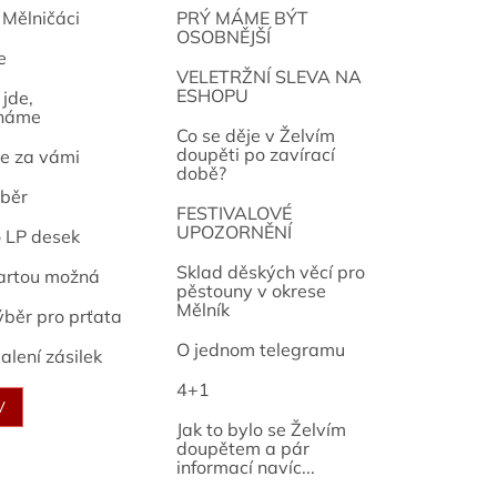
 Mělničáci
PRÝ MÁME BÝT
OSOBNĚJŠÍ
e
osef
VELETRŽNÍ SLEVA NA
ESHOPU
jde,
náme
Co se děje v Želvím
doupěti po zavírací
e za vámi
době?
běr
FESTIVALOVÉ
UPOZORNĚNÍ
o LP desek
Sklad děských věcí pro
artou možná
pěstouny v okrese
Mělník
ýběr pro prťata
O jednom telegramu
alení zásilek
4+1
V
Jak to bylo se Želvím
doupětem a pár
informací navíc...