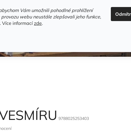
ADRESA+OTEVÍRACÍ DOBA
HODNOCENÍ OBCHODU
OBC
abychom Vám umožnili pohodlné prohlížení
Odmít
HLEDAT
 provozu webu neustále zlepšovali jeho funkce,
.
Více informací
zde
.
estsellery
Gramodesky
Detektivky
Knihy o Mělníku a 
 VESMÍRU
9788025253403
nocení