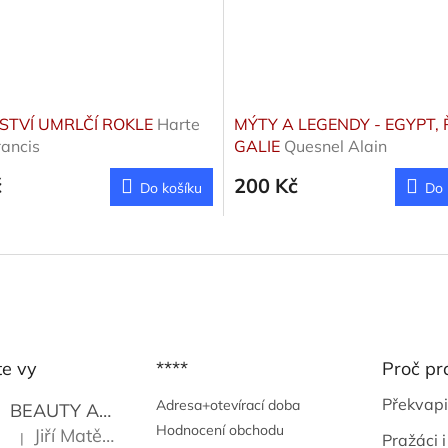
STVÍ UMRLČÍ ROKLE
Harte
MÝTY A LEGENDY - EGYPT,
rancis
GALIE
Quesnel Alain
č
200 Kč
Do košíku
Do 
te vy
****
Proč pr
Překvapi
Adresa+otevírací doba
BEAUTY AND THE BEAT
Go Go's
Hodnocení obchodu
Jiří Matějů
|
Pražáci i
Hodnocení produktu je 5 z 5 hvězdiček.