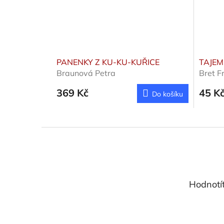
PANENKY Z KU-KU-KUŘICE
TAJEM
Braunová Petra
Bret F
369 Kč
45 K
Do košíku
Z
á
p
a
t
Hodnotí
í