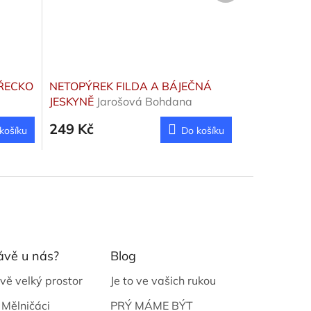
 ŘECKO
NETOPÝREK FILDA A BÁJEČNÁ
JESKYNĚ
Jarošová Bohdana
249 Kč
košíku
Do košíku
ávě u nás?
Blog
vě velký prostor
Je to ve vašich rukou
 Mělničáci
PRÝ MÁME BÝT