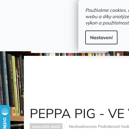
Přejít
objednavka@zelvi-doupe.cz
na
Používáme cookies, 
obsah
webu a díky analýze
Domů
výkon a použitelnost
Adresa+otevírací doba
Novinky
Trvalky a b
Dětské / Dobrodružné knihy
Nastavení
PEPPA PIG - VE VESMÍRU
PEPPA PIG - VE
Průměrné
Neohodnoceno
Podrobnosti hod
nepoužité zboží