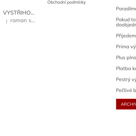
Obchodní podmínky
Poradím
VYSTŘIHOVÁNKY - PRAŽSKÉ PAMÁTKY
Kropáček J
Pokud to 
roman sekanina
|
Hodnocení produktu je 5 z 5 hvězdiček.
doobjed
Přijedem
Prima vý
Plus pln
Platba k
Pestrý v
Pečlivé b
ARCHI