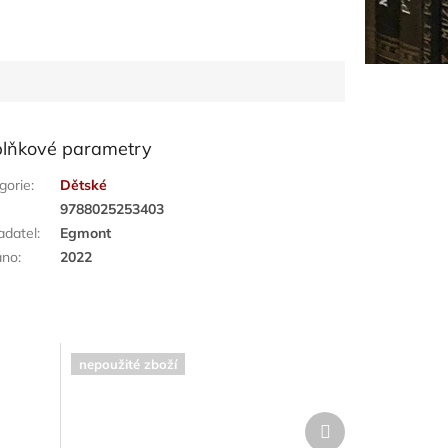
lňkové parametry
gorie
:
Dětské
:
9788025253403
adatel
:
Egmont
áno
:
2022
nepoužité zboží
Další
produkt