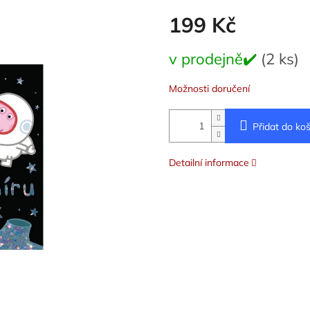
199 Kč
Měrná
v prodejně✔️
(2 ks)
cena:
Možnosti doručení
Přidat do koš
Detailní informace