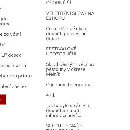
OSOBNĚJŠÍ
e
osef
VELETRŽNÍ SLEVA NA
ESHOPU
jde,
náme
Co se děje v Želvím
doupěti po zavírací
e za vámi
době?
běr
FESTIVALOVÉ
UPOZORNĚNÍ
o LP desek
Sklad děských věcí pro
artou možná
pěstouny v okrese
Mělník
ýběr pro prťata
O jednom telegramu
alení zásilek
4+1
V
Jak to bylo se Želvím
doupětem a pár
informací navíc...
SLEDUJTE NAŠE