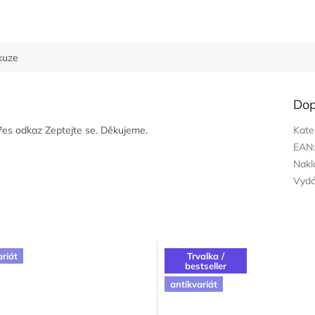
kuze
Dop
přes odkaz Zeptejte se. Děkujeme.
Kate
EAN
Nakl
Vyd
ariát
Trvalka /
bestseller
antikvariát