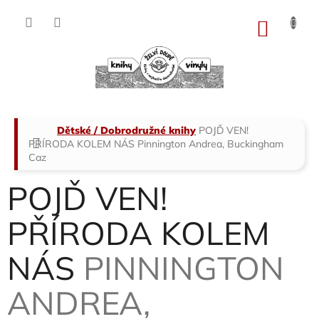
Přejít
na
NÁKU
obsah
KOŠÍK
Domů
Dětské / Dobrodružné knihy
POJĎ VEN!
PŘÍRODA KOLEM NÁS
Pinnington Andrea, Buckingham
Caz
POJĎ VEN!
PŘÍRODA KOLEM
NÁS
PINNINGTON
ANDREA,