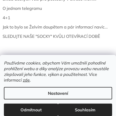
O jednom telegramu
4+1
Jak to bylo se Želvím doupětem a pár informací navíc...
SLEDUJTE NAŠE "SOCKY" KVŮLI OTEVÍRACÍ DOBĚ
Používáme cookies, abychom Vám umožnili pohodlné
prohlížení webu a díky analýze provozu webu neustále
zlepšovali jeho funkce, výkon a použitelnost.
Více
informací
zde
.
Vytvořil Shoptet
Nastavení
Copyright 2026
Želví doupě | knihy & vinyly | Mělník
. Všechna
Odmítnout
Souhlasím
práva vyhrazena.
Upravit nastavení cookies