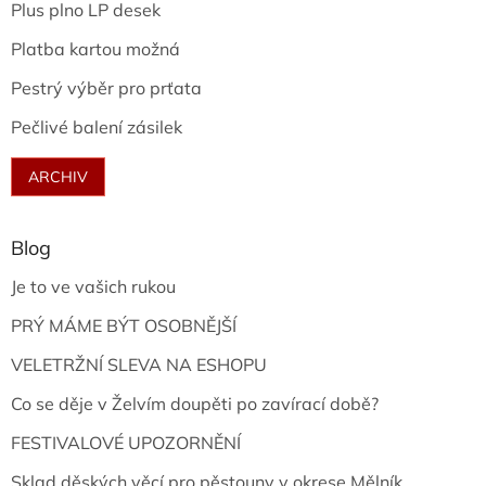
Plus plno LP desek
Platba kartou možná
Pestrý výběr pro prťata
Pečlivé balení zásilek
ARCHIV
Blog
Je to ve vašich rukou
PRÝ MÁME BÝT OSOBNĚJŠÍ
VELETRŽNÍ SLEVA NA ESHOPU
Co se děje v Želvím doupěti po zavírací době?
FESTIVALOVÉ UPOZORNĚNÍ
Sklad děských věcí pro pěstouny v okrese Mělník