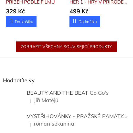
PŘÍBĚH PODLE FILMU
HER 1 - HRY V PŘÍRODĚ
Zapletal Miloš
329 Kč
499 Kč
Do košíku
Do košíku
ZOBRAZIT VŠECHNY SOUVISEJÍCÍ PRODUKTY
Z
á
p
a
Hodnotíte vy
t
í
BEAUTY AND THE BEAT
Go Go's
Jiří Matějů
|
Hodnocení produktu je 5 z 5 hvězdiček.
VYSTŘIHOVÁNKY - PRAŽSKÉ PAMÁTKY
K
roman sekanina
|
Hodnocení produktu je 5 z 5 hvězdiček.