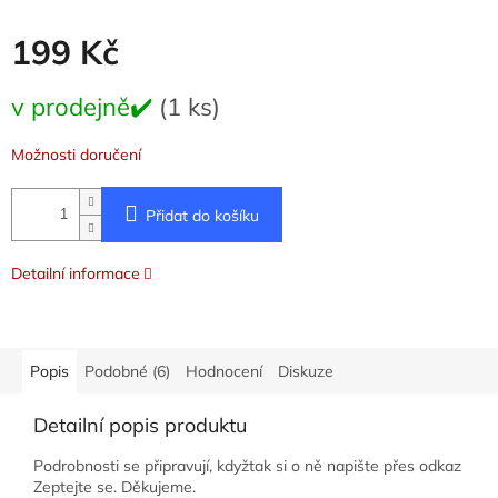
199 Kč
Měrná
v prodejně✔️
(1 ks)
cena:
Možnosti doručení
Přidat do košíku
Detailní informace
Popis
Podobné (6)
Hodnocení
Diskuze
Detailní popis produktu
Podrobnosti se připravují, kdyžtak si o ně napište přes odkaz
Zeptejte se. Děkujeme.