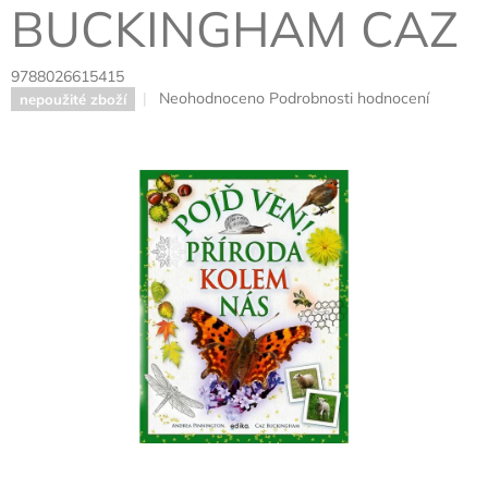
BUCKINGHAM CAZ
9788026615415
Průměrné
Neohodnoceno
Podrobnosti hodnocení
nepoužité zboží
hodnocení
produktu
je
0,0
z
5
hvězdiček.