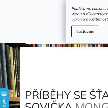
Přejít
objednavka@zelvi-doupe.cz
na
Používáme cookies, 
obsah
webu a díky analýze
Domů
výkon a použitelnost
Adresa+otevírací doba
Novinky
Trvalky a b
Dětské / Dobrodružné knihy
Nastavení
PŘÍBĚHY SE ŠŤASTNÝM KONCEM - ZACHRÁ
PŘÍBĚHY SE Š
SOVIČKA
MONG