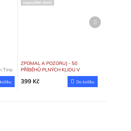
nepoužité zboží
Další
produkt
ZPOMAL A POZORUJ - 50
n Tina
PŘÍBĚHŮ PLNÝCH KLIDU V
USPĚCHANÉM SVĚTĚ
399 Kč
košíku
Do košíku