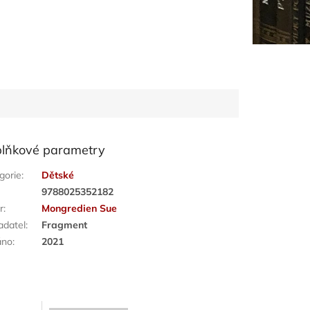
lňkové parametry
gorie
:
Dětské
:
9788025352182
r
:
Mongredien Sue
adatel
:
Fragment
áno
:
2021