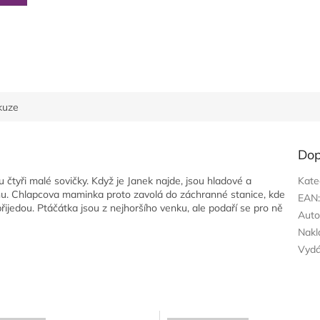
kuze
Dop
u čtyři malé sovičky. Když je Janek najde, jsou hladové a
Kate
lechu. Chlapcova maminka proto zavolá do záchranné stanice, kde
EAN
 přijedou. Ptáčátka jsou z nejhoršího venku, ale podaří se pro ně
Auto
Nakl
Vyd