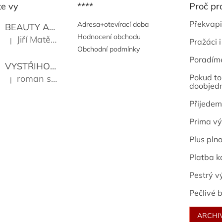
te vy
****
Proč pr
Překvapi
Adresa+otevírací doba
BEAUTY AND THE BEAT
Go Go's
Hodnocení obchodu
Jiří Matějů
|
Pražáci i
Hodnocení produktu je 5 z 5 hvězdiček.
Obchodní podmínky
Poradím
VYSTŘIHOVÁNKY - PRAŽSKÉ PAMÁTKY
Kropáček J
Pokud to 
roman sekanina
|
Hodnocení produktu je 5 z 5 hvězdiček.
doobjed
Přijedem
Prima vý
Plus pln
Platba k
Pestrý v
Pečlivé b
ARCHI