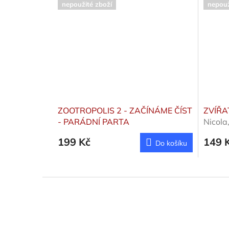
nepoužité zboží
nepouž
ZOOTROPOLIS 2 - ZAČÍNÁME ČÍST
ZVÍŘA
- PARÁDNÍ PARTA
Nicola
199 Kč
149 
Do košíku
Z
á
p
a
t