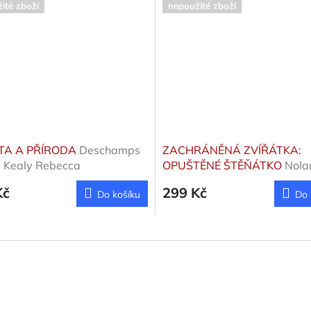
ité zboží
nepoužité zboží
TA A PŘÍRODA
Deschamps
ZACHRÁNĚNÁ ZVÍŘÁTKA:
, Kealy Rebecca
OPUŠTĚNÉ ŠTĚŇÁTKO
Nola
Kč
299 Kč
Do košíku
Do 