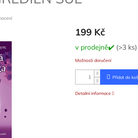
nocení
199 Kč
Měrná
v prodejně✔️
(>3 ks)
cena:
Možnosti doručení
Přidat do koš
Detailní informace