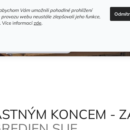
ADRESA+OTEVÍRACÍ DOBA
HODNOCENÍ OBCHODU
OBC
abychom Vám umožnili pohodlné prohlížení
Odmít
HLEDAT
 provozu webu neustále zlepšovali jeho funkce,
.
Více informací
zde
.
estsellery
Gramodesky
Detektivky
Knihy o Mělníku a 
NĚNÁ SOVIČKA
Mongredien Sue
ŤASTNÝM KONCEM -
REDIEN SUE