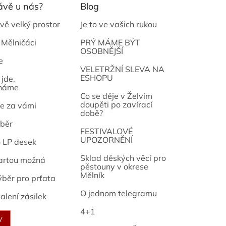
ávě u nás?
Blog
vě velký prostor
Je to ve vašich rukou
 Mělničáci
PRÝ MÁME BÝT
OSOBNĚJŠÍ
e
osef
VELETRŽNÍ SLEVA NA
ESHOPU
jde,
náme
Co se děje v Želvím
doupěti po zavírací
e za vámi
době?
běr
FESTIVALOVÉ
UPOZORNĚNÍ
o LP desek
Sklad děských věcí pro
artou možná
pěstouny v okrese
Mělník
ýběr pro prťata
O jednom telegramu
alení zásilek
4+1
V