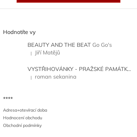
Z
á
p
a
Hodnotíte vy
t
í
BEAUTY AND THE BEAT
Go Go's
Jiří Matějů
|
Hodnocení produktu je 5 z 5 hvězdiček.
VYSTŘIHOVÁNKY - PRAŽSKÉ PAMÁTKY
K
roman sekanina
|
Hodnocení produktu je 5 z 5 hvězdiček.
****
Adresa+otevírací doba
Hodnocení obchodu
Obchodní podmínky