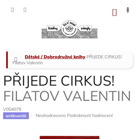
Přejít
na
NÁKU
obsah
KOŠÍK
Domů
Dětské / Dobrodružné knihy
PŘIJEDE CIRKUS!
Filatov Valentin
PŘIJEDE CIRKUS!
FILATOV VALENTIN
V004079
Průměrné
Neohodnoceno
Podrobnosti hodnocení
antikvariát
hodnocení
produktu
je
0,0