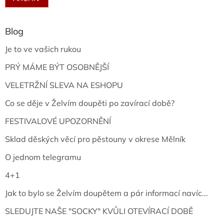
Blog
Je to ve vašich rukou
PRÝ MÁME BÝT OSOBNĚJŠÍ
VELETRŽNÍ SLEVA NA ESHOPU
Co se děje v Želvím doupěti po zavírací době?
FESTIVALOVÉ UPOZORNĚNÍ
Sklad děských věcí pro pěstouny v okrese Mělník
O jednom telegramu
4+1
Jak to bylo se Želvím doupětem a pár informací navíc...
SLEDUJTE NAŠE "SOCKY" KVŮLI OTEVÍRACÍ DOBĚ