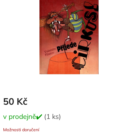
z
5
hvězdiček.
50 Kč
Měrná
v prodejně✔️
(1 ks)
cena:
Možnosti doručení