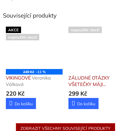
Související produkty
AKCE
nepoužité zboží
nepoužité zboží
249 Kč
–11 %
VIKINGOVÉ
Veronika
ZÁLUDNÉ OTÁZKY
Válková
VŠETEČKY MÁJI
Hanáčková Pavla,
220 Kč
299 Kč
Makovská Tereza
Do košíku
Do košíku
ZOBRAZIT VŠECHNY SOUVISEJÍCÍ PRODUKTY