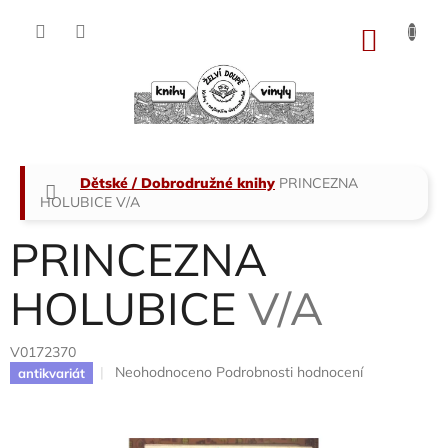
Přejít
na
NÁKU
obsah
KOŠÍK
Domů
Dětské / Dobrodružné knihy
PRINCEZNA
HOLUBICE
V/A
PRINCEZNA
HOLUBICE
V/A
V0172370
Průměrné
Neohodnoceno
Podrobnosti hodnocení
antikvariát
hodnocení
produktu
je
0,0