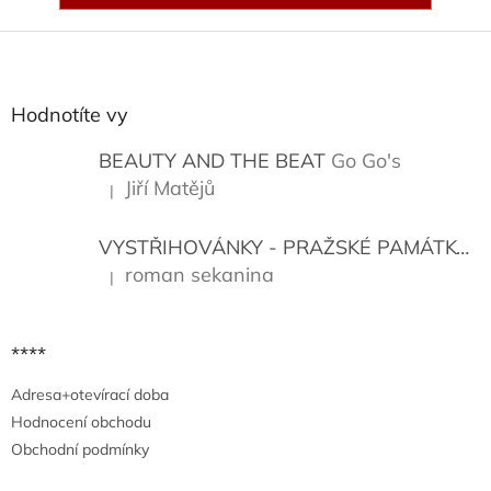
Z
á
p
a
Hodnotíte vy
t
í
BEAUTY AND THE BEAT
Go Go's
Jiří Matějů
|
Hodnocení produktu je 5 z 5 hvězdiček.
VYSTŘIHOVÁNKY - PRAŽSKÉ PAMÁTKY
K
roman sekanina
|
Hodnocení produktu je 5 z 5 hvězdiček.
****
Adresa+otevírací doba
Hodnocení obchodu
Obchodní podmínky