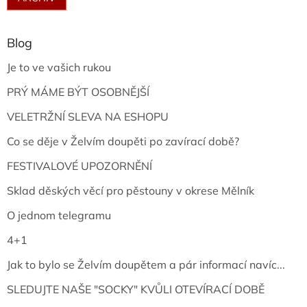
Blog
Je to ve vašich rukou
PRÝ MÁME BÝT OSOBNĚJŠÍ
VELETRŽNÍ SLEVA NA ESHOPU
Co se děje v Želvím doupěti po zavírací době?
FESTIVALOVÉ UPOZORNĚNÍ
Sklad děských věcí pro pěstouny v okrese Mělník
O jednom telegramu
4+1
Jak to bylo se Želvím doupětem a pár informací navíc...
SLEDUJTE NAŠE "SOCKY" KVŮLI OTEVÍRACÍ DOBĚ