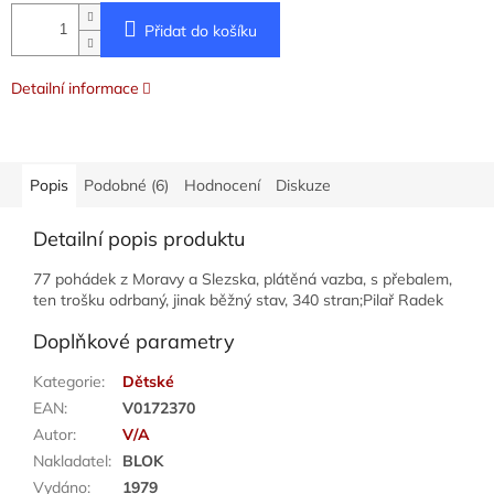
Přidat do košíku
Detailní informace
Popis
Podobné (6)
Hodnocení
Diskuze
Detailní popis produktu
77 pohádek z Moravy a Slezska, plátěná vazba, s přebalem,
ten trošku odrbaný, jinak běžný stav, 340 stran;Pilař Radek
Doplňkové parametry
Kategorie
:
Dětské
EAN
:
V0172370
Autor
:
V/A
Nakladatel
:
BLOK
Vydáno
:
1979