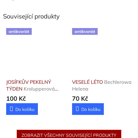
Související produkty
antikvariát
antikvariát
JOSÍFKŮV PEKELNÝ
VESELÉ LÉTO
Bechlerowa
TÝDEN
Krolupperová
Helena
Daniela
100 Kč
70 Kč
Do košíku
Do košíku
ZOBRAZIT VŠECHNY SOUVISEJÍCÍ PRODUKTY