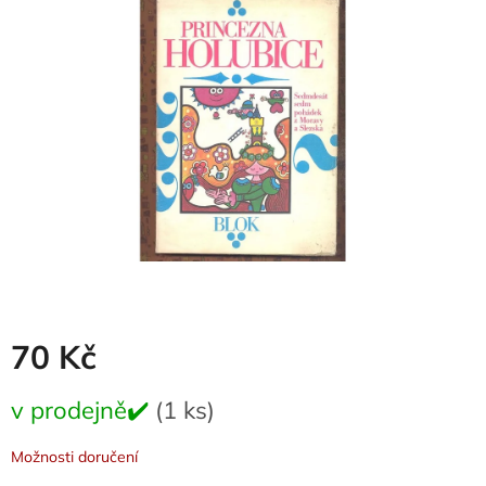
z
5
hvězdiček.
70 Kč
Měrná
v prodejně✔️
(1 ks)
cena:
Možnosti doručení