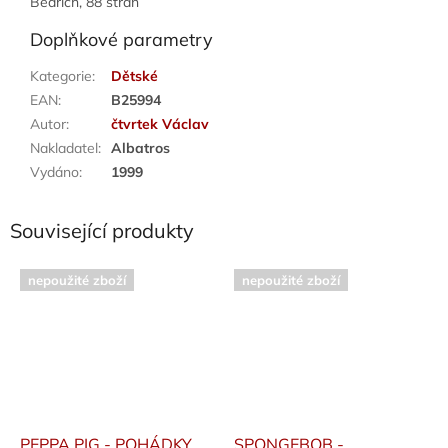
Bedřich, 88 stran
Doplňkové parametry
Kategorie
:
Dětské
EAN
:
B25994
Autor
:
čtvrtek Václav
Nakladatel
:
Albatros
Vydáno
:
1999
Související produkty
nepoužité zboží
nepoužité zboží
PEPPA PIG - POHÁDKY
SPONGEBOB -