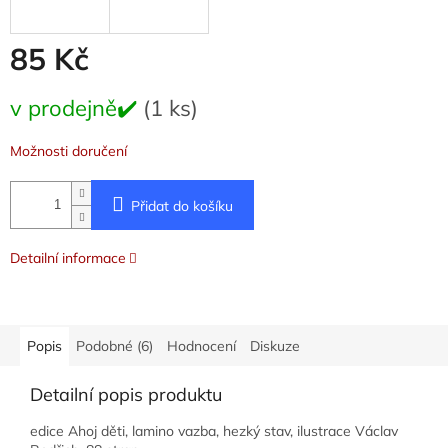
85 Kč
Měrná
v prodejně✔️
(1 ks)
cena:
Možnosti doručení
Přidat do košíku
Detailní informace
Popis
Podobné (6)
Hodnocení
Diskuze
Detailní popis produktu
edice Ahoj děti, lamino vazba, hezký stav, ilustrace Václav