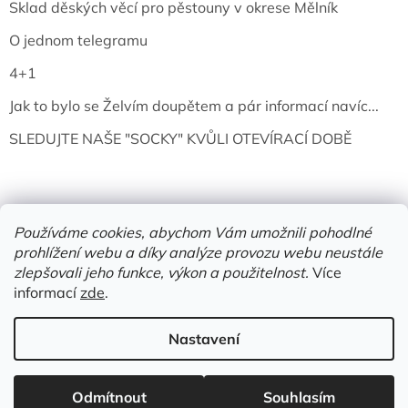
Sklad děských věcí pro pěstouny v okrese Mělník
O jednom telegramu
4+1
Jak to bylo se Želvím doupětem a pár informací navíc...
SLEDUJTE NAŠE "SOCKY" KVŮLI OTEVÍRACÍ DOBĚ
Používáme cookies, abychom Vám umožnili pohodlné
prohlížení webu a díky analýze provozu webu neustále
zlepšovali jeho funkce, výkon a použitelnost.
Více
informací
zde
.
Vytvořil Shoptet
Nastavení
Copyright 2026
Želví doupě | knihy & vinyly | Mělník
. Všechna
Odmítnout
Souhlasím
práva vyhrazena.
Upravit nastavení cookies