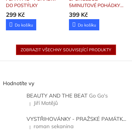
DO POSTÝLKY
5MINUTOVÉ POHÁDKY
Kolektiv
299 Kč
399 Kč
Do košíku
Do košíku
ZOBRAZIT VŠECHNY SOUVISEJÍCÍ PRODUKTY
Z
á
p
a
Hodnotíte vy
t
í
BEAUTY AND THE BEAT
Go Go's
Jiří Matějů
|
Hodnocení produktu je 5 z 5 hvězdiček.
VYSTŘIHOVÁNKY - PRAŽSKÉ PAMÁTKY
K
roman sekanina
|
Hodnocení produktu je 5 z 5 hvězdiček.