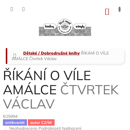
Přejít
na
NÁKU
obsah
KOŠÍK
Domů
Dětské / Dobrodružné knihy
ŘÍKÁNÍ O VÍLE
AMÁLCE
Čtvrtek Václav
ŘÍKÁNÍ O VÍLE
AMÁLCE
ČTVRTEK
VÁCLAV
B25994
antikvariát
autor CZ/SK
Průměrné
Neohodnoceno
Podrobnosti hodnocení