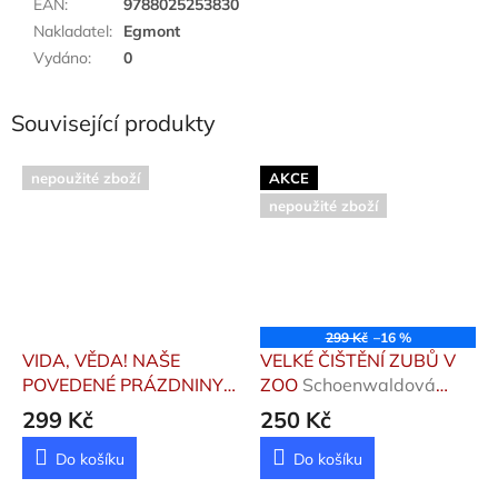
EAN
:
9788025253830
Nakladatel
:
Egmont
Vydáno
:
0
Související produkty
nepoužité zboží
AKCE
nepoužité zboží
299 Kč
–16 %
VIDA, VĚDA! NAŠE
VELKÉ ČIŠTĚNÍ ZUBŮ V
POVEDENÉ PRÁZDNINY
ZOO
Schoenwaldová
Haraštová Helena,
Sophie
299 Kč
250 Kč
Chytilová Lenka
Do košíku
Do košíku