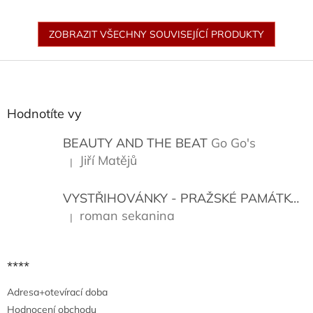
ZOBRAZIT VŠECHNY SOUVISEJÍCÍ PRODUKTY
Z
á
p
a
Hodnotíte vy
t
í
BEAUTY AND THE BEAT
Go Go's
Jiří Matějů
|
Hodnocení produktu je 5 z 5 hvězdiček.
VYSTŘIHOVÁNKY - PRAŽSKÉ PAMÁTKY
K
roman sekanina
|
Hodnocení produktu je 5 z 5 hvězdiček.
****
Adresa+otevírací doba
Hodnocení obchodu