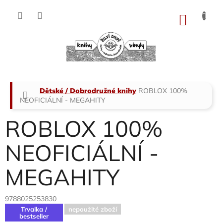
Přejít
na
NÁKU
obsah
KOŠÍK
Domů
Dětské / Dobrodružné knihy
ROBLOX 100%
NEOFICIÁLNÍ - MEGAHITY
ROBLOX 100%
NEOFICIÁLNÍ -
MEGAHITY
9788025253830
Trvalka /
nepoužité zboží
bestseller