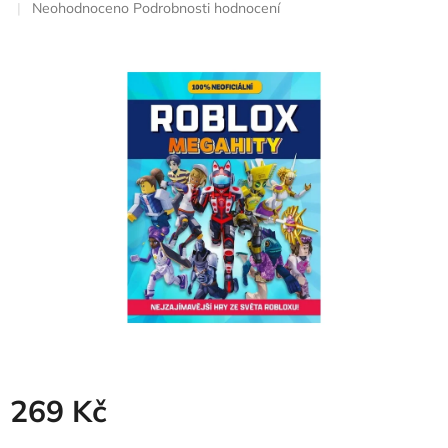
Průměrné
Neohodnoceno
Podrobnosti hodnocení
hodnocení
produktu
je
0,0
z
5
hvězdiček.
269 Kč
Měrná