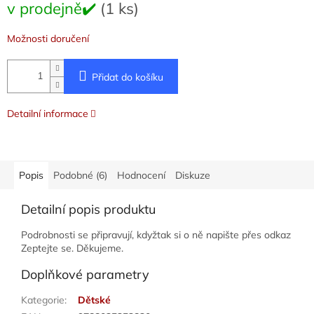
v prodejně✔️
(1 ks)
cena:
Možnosti doručení
Přidat do košíku
Detailní informace
Popis
Podobné (6)
Hodnocení
Diskuze
Detailní popis produktu
Podrobnosti se připravují, kdyžtak si o ně napište přes odkaz
Zeptejte se. Děkujeme.
Doplňkové parametry
Kategorie
:
Dětské