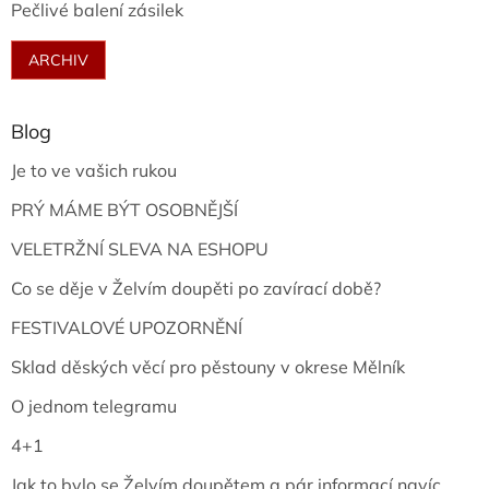
Pečlivé balení zásilek
ARCHIV
Blog
Je to ve vašich rukou
PRÝ MÁME BÝT OSOBNĚJŠÍ
VELETRŽNÍ SLEVA NA ESHOPU
Co se děje v Želvím doupěti po zavírací době?
FESTIVALOVÉ UPOZORNĚNÍ
Sklad děských věcí pro pěstouny v okrese Mělník
O jednom telegramu
4+1
Jak to bylo se Želvím doupětem a pár informací navíc...