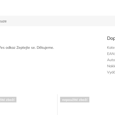
kuze
Dop
přes odkaz Zeptejte se. Děkujeme.
Kate
EAN
Auto
Nakl
Vyd
ité zboží
nepoužité zboží