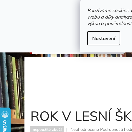
Přejít
objednavka@zelvi-doupe.cz
na
Používáme cookies, 
obsah
webu a díky analýze
Domů
výkon a použitelnost
Adresa+otevírací doba
Novinky
Trvalky a b
Dětské / Dobrodružné knihy
Nastavení
ROK V LESNÍ ŠKOL(C)E
Vojtěch Ettler
ROK V LESNÍ Š
Průměrné
Neohodnoceno
Podrobnosti hod
nepoužité zboží