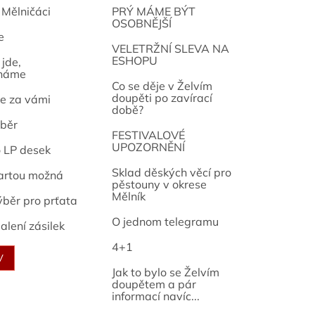
 Mělničáci
PRÝ MÁME BÝT
OSOBNĚJŠÍ
e
osef
VELETRŽNÍ SLEVA NA
ESHOPU
jde,
náme
Co se děje v Želvím
doupěti po zavírací
e za vámi
době?
běr
FESTIVALOVÉ
UPOZORNĚNÍ
o LP desek
Sklad děských věcí pro
artou možná
pěstouny v okrese
Mělník
ýběr pro prťata
O jednom telegramu
alení zásilek
4+1
V
Jak to bylo se Želvím
doupětem a pár
informací navíc...