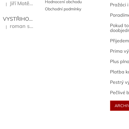
Hodnocení obchodu
Jiří Matějů
|
Pražáci i
Hodnocení produktu je 5 z 5 hvězdiček.
Obchodní podmínky
Poradím
VYSTŘIHOVÁNKY - PRAŽSKÉ PAMÁTKY
Kropáček J
Pokud to 
roman sekanina
|
Hodnocení produktu je 5 z 5 hvězdiček.
doobjed
Přijedem
Prima vý
Plus pln
Platba k
Pestrý v
Pečlivé b
ARCHI