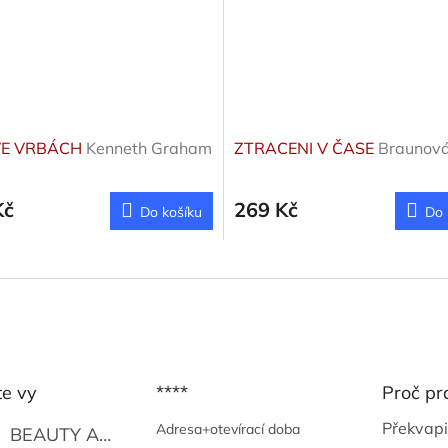
VE VRBÁCH
Kenneth Graham
ZTRACENI V ČASE
Braunová
Kč
269 Kč
Do košíku
Do 
te vy
****
Proč pr
Překvapi
Adresa+otevírací doba
BEAUTY AND THE BEAT
Go Go's