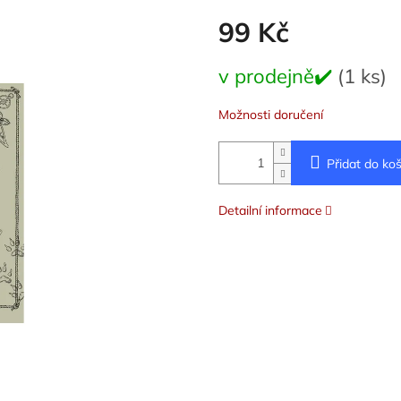
99 Kč
Měrná
v prodejně✔️
(1 ks)
cena:
Možnosti doručení
Přidat do koš
Detailní informace