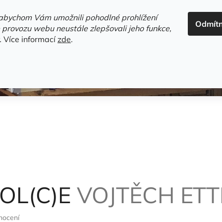
ADRESA+OTEVÍRACÍ DOBA
HODNOCENÍ OBCHODU
OBC
abychom Vám umožnili pohodlné prohlížení
Odmít
HLEDAT
 provozu webu neustále zlepšovali jeho funkce,
.
Více informací
zde
.
estsellery
Gramodesky
Detektivky
Knihy o Mělníku a 
KOL(C)E
VOJTĚCH ETT
nocení