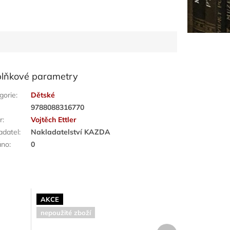
lňkové parametry
gorie
:
Dětské
:
9788088316770
r
:
Vojtěch Ettler
adatel
:
Nakladatelství KAZDA
áno
:
0
AKCE
nepoužité zboží
Další