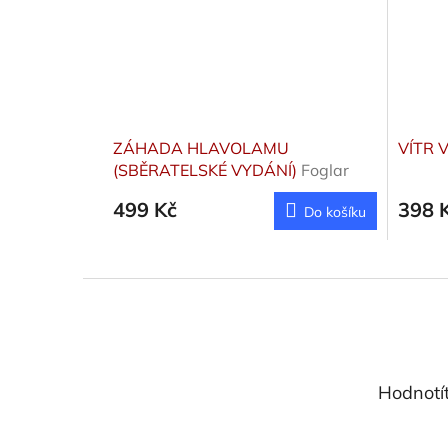
ZÁHADA HLAVOLAMU
VÍTR 
(SBĚRATELSKÉ VYDÁNÍ)
Foglar
Jaroslav
499 Kč
398 
Do košíku
Z
á
p
a
t
Hodnotí
í