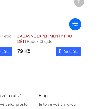
produkt
99 Kč
–20 %
 Petra
ZÁBAVNÉ EXPERIMENTY PRO
DĚTI
Radek Chajda
79 Kč
košíku
Do košíku
ávě u nás?
Blog
vě velký prostor
Je to ve vašich rukou